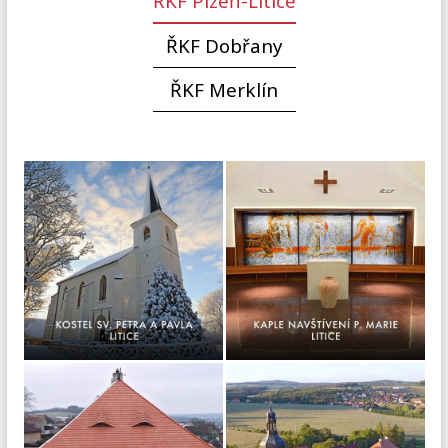
ŘKF Plzeň-Litice
ŘKF Dobřany
ŘKF Merklín