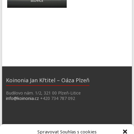
Koinonia Jan Křtitel – Oáza Plzeň
Budilovo nám. 1/2, 321 00 Plzeň-Litice
info@koinonia.cz
+420 734 787 092
Dobřany
Spravovat Souhlas s cookies