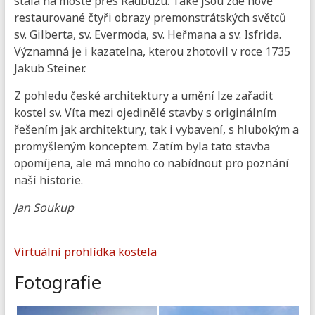
stála na mostě přes Radbuzu. Také jsou zde nově
restaurované čtyři obrazy premonstrátských světců
sv. Gilberta, sv. Evermoda, sv. Heřmana a sv. Isfrida.
Významná je i kazatelna, kterou zhotovil v roce 1735
Jakub Steiner.
Z pohledu české architektury a umění lze zařadit
kostel sv. Víta mezi ojedinělé stavby s originálním
řešením jak architektury, tak i vybavení, s hlubokým a
promyšleným konceptem. Zatím byla tato stavba
opomíjena, ale má mnoho co nabídnout pro poznání
naší historie.
Jan Soukup
Virtuální prohlídka kostela
Fotografie