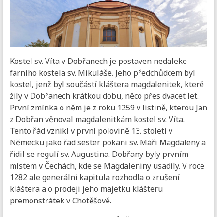
Kostel sv. Víta v Dobřanech je postaven nedaleko
farního kostela sv. Mikuláše. Jeho předchůdcem byl
kostel, jenž byl součástí kláštera magdalenitek, které
žily v Dobřanech krátkou dobu, něco přes dvacet let.
První zmínka o něm je z roku 1259 v listině, kterou Jan
z Dobřan věnoval magdalenitkám kostel sv. Víta.
Tento řád vznikl v první polovině 13. století v
Německu jako řád sester pokání sv. Máří Magdaleny a
řídil se regulí sv. Augustina. Dobřany byly prvním
místem v Čechách, kde se Magdaleniny usadily. V roce
1282 ale generální kapitula rozhodla o zrušení
kláštera a o prodeji jeho majetku klášteru
premonstrátek v Chotěšově.