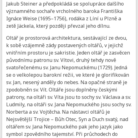
Jakub Steiner a předpokládá se spolupráce dalšího
významného sochaře vrcholného baroka Františka
Ignáce Weise (1695–1756), rodáka z Líní u Plzně a
zetě Jäckela, který později převzal jeho dílnu.
Oltář je prostorová architektura, sestávající ze dvou,
k sobě vzájemně zády postavených oltářů, v jejichž
vnitřním prostoru je sakristie. Jeden oltář je zasvěcen
původnímu patronu sv. Vítovi, druhý tehdy nově
svatořečenému sv. Janu Nepomuckému (1729). Jedná
se o velkolepou barokní režii, ve které je glorifikován
sv. Jan, nesený anděly do nebes. Na opačné straně je
zpodobněn sv. Vít. Oltáře jsou doplněny českými
patrony, na oltáři sv. Víta jsou to sochy sv. Václava a sv.
Ludmily, na oltáři sv. Jana Nepomuckého jsou sochy sv.
Norberta a sv. Vojtěcha. Na nástavci oltářů je
Nejsvětější Trojice – Bůh Otec, Syn a Duch svatý, nad
oltářem sv. Jana Nepomuckého pak jeho jazyk jako
symbol zpovědního tajemství. Při průchodech do