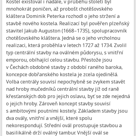
Kostel existoval i nadále, v průběhu století byl
mnohokrát poničen, až probošt chotěšovského
kláštera Dominik Peterka rozhodl o jeho stržení a
stavbě nového kostela. Realizací byl pověřen plzeňský
stavitel Jakub Auguston (1668–1735), spolupracovník
chotěšovského kláštera. Jedná se o jeho vrcholnou
realizaci, která proběhla v letech 1727 až 1734. Zvolil
typ centrální stavby na oválném půdorysu, s vnitřní
emporou, obíhající celou stavbu. Přestože jsou
v Čechách obdobné stavby z období raného baroka,
koncepce dobřanského kostela je zcela ojedinělá.
Volba centrály souvisí nepochybně se zvykem stavět
nad hroby mučedníků centrální stavby již od raně
křesťanských dob pro jejich oslavu, byť se zde nejedná
o jejich hroby. Zároveň koncept stavby souvisí
s ambitovými poutními kostely. Základem stavby jsou
dva ovály, vnitřní a vnější, které spolu
nekorespondují. Střední ovál prostupuje stavbou a
basilikálně drží oválný tambur. Vnější ovál se