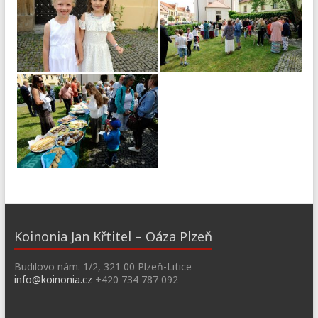
Koinonia Jan Křtitel – Oáza Plzeň
Budilovo nám. 1/2, 321 00 Plzeň-Litice
info@koinonia.cz
+420 734 787 092