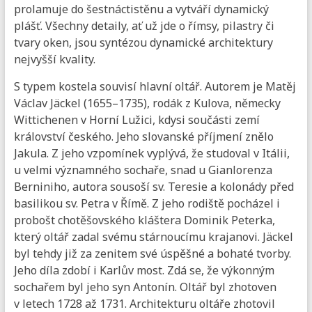
prolamuje do šestnáctistěnu a vytváří dynamický
plášť. Všechny detaily, ať už jde o římsy, pilastry či
tvary oken, jsou syntézou dynamické architektury
nejvyšší kvality.
S typem kostela souvisí hlavní oltář. Autorem je Matěj
Václav Jäckel (1655–1735), rodák z Kulova, německy
Wittichenen v Horní Lužici, kdysi součásti zemí
království českého. Jeho slovanské příjmení znělo
Jakula. Z jeho vzpomínek vyplývá, že studoval v Itálii,
u velmi významného sochaře, snad u Gianlorenza
Berniniho, autora sousoší sv. Teresie a kolonády před
basilikou sv. Petra v Římě. Z jeho rodiště pocházel i
probošt chotěšovského kláštera Dominik Peterka,
který oltář zadal svému stárnoucímu krajanovi. Jäckel
byl tehdy již za zenitem své úspěšné a bohaté tvorby.
Jeho díla zdobí i Karlův most. Zdá se, že výkonným
sochařem byl jeho syn Antonín. Oltář byl zhotoven
v letech 1728 až 1731. Architekturu oltáře zhotovil