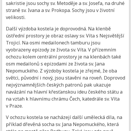
sakristie jsou sochy sv. Metoděje a sv. Josefa, na druhé
straně sv. Ivana a sv. Prokopa. Sochy jsou v životní
velikosti.
Další výzdoba kostela je doprovodná. Na klenbě
ústřední prostory je obraz oslavy sv. Víta s Nejsvětější
Trojicí. Na osmi medailonech tamburu jsou
vyobrazeny epizody ze života sv. Víta. V přízemním
ochozu kolem centrální prostory je na klenbách také
osm medailonů s epizodami ze života sv. Jana
Nepomuckého. Z výzdoby kostela je zřejmé, že oba
světci, původní i nový, jsou stavěni na roveň. Doprovod
nejvýznamnějších českých patronů pak ukazuje
navázání na hlavní křesťanskou ideu českého státu a
na vztah k hlavnímu chrámu Čech, katedrále sv. Víta
v Praze.
V ochozu kostela se nacházejí další umělecká díla, na
příklad dřevěná socha sv. Jana Nepomuckého, která