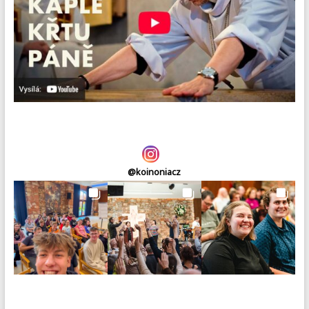
@
koinoniacz