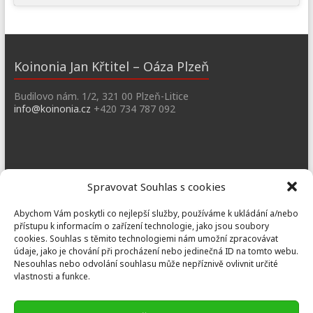
Koinonia Jan Křtitel – Oáza Plzeň
Budilovo nám. 1/2, 321 00 Plzeň-Litice
info@koinonia.cz
+420 734 787 092
Dobřany
Spravovat Souhlas s cookies
Náměstí T. G. M. 3, 334 41 Dobřany
Abychom Vám poskytli co nejlepší služby, používáme k ukládání a/nebo
dobrany@koinonia.cz
+420 733 741 190
přístupu k informacím o zařízení technologie, jako jsou soubory
cookies. Souhlas s těmito technologiemi nám umožní zpracovávat
údaje, jako je chování při procházení nebo jedinečná ID na tomto webu.
Nesouhlas nebo odvolání souhlasu může nepříznivě ovlivnit určité
vlastnosti a funkce.
Prusiny