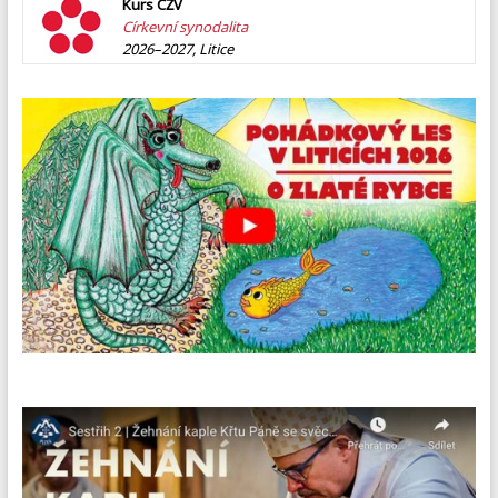
Kurs CŽV
Církevní synodalita
2026–2027, Litice