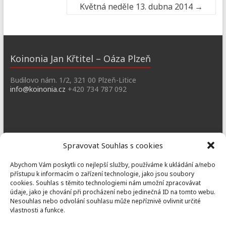
Květná neděle 13. dubna 2014
→
Koinonia Jan Křtitel – Oáza Plzeň
Budilovo nám. 1/2, 321 00 Plzeň-Litice
info@koinonia.cz
+420 734 787 092
Dobřany
Spravovat Souhlas s cookies
Náměstí T. G. M. 3, 334 41 Dobřany
Abychom Vám poskytli co nejlepší služby, používáme k ukládání a/nebo
dobrany@koinonia.cz
+420 733 741 190
přístupu k informacím o zařízení technologie, jako jsou soubory
cookies. Souhlas s těmito technologiemi nám umožní zpracovávat
údaje, jako je chování při procházení nebo jedinečná ID na tomto webu.
Nesouhlas nebo odvolání souhlasu může nepříznivě ovlivnit určité
vlastnosti a funkce.
Prusiny