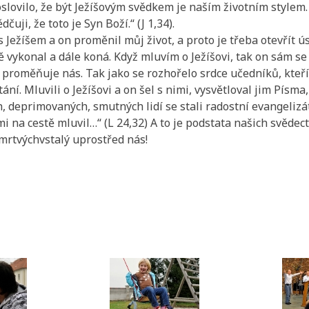
lovilo, že být Ježíšovým svědkem je naším životním stylem. J
čuji, že toto je Syn Boží.“ (J 1,34).
 s Ježíšem a on proměnil můj život, a proto je třeba otevřít ú
ě vykonal a dále koná. Když mluvím o Ježíšovi, tak on sám s
 proměňuje nás. Tak jako se rozhořelo srdce učedníků, kteří
ní. Mluvili o Ježíšovi a on šel s nimi, vysvětloval jim Písma,
, deprimovaných, smutných lidí se stali radostní evangelizá
i na cestě mluvil…“ (L 24,32) A to je podstata našich svědectv
 zmrtvýchvstalý uprostřed nás!