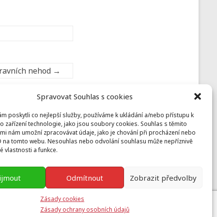
pravních nehod
→
Spravovat Souhlas s cookies
 poskytli co nejlepší služby, používáme k ukládání a/nebo přístupu k
Prusiny
o zařízení technologie, jako jsou soubory cookies. Souhlas s těmito
mi nám umožní zpracovávat údaje, jako je chování při procházení nebo
Nebílovy 36, Nebílovy 332 04
D na tomto webu. Nesouhlas nebo odvolání souhlasu může nepříznivě
prusiny@koinonia.cz
+420 605 232 788
té vlastnosti a funkce.
ijmout
Odmítnout
Zobrazit předvolby
Zásady cookies
ess
Zásady ochrany osobních údajů