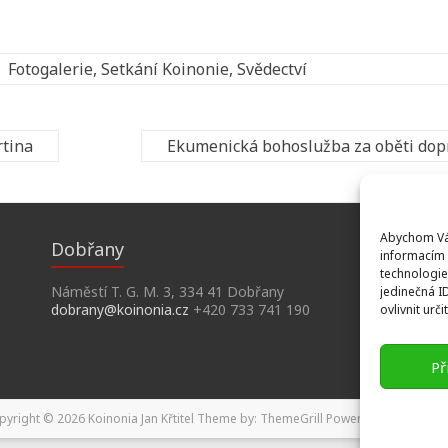
Fotogalerie
,
Setkání Koinonie
,
Svědectví
rtina
Ekumenická bohoslužba za oběti do
Abychom Vám
Dobřany
informacím 
technologie
Náměstí T. G. M. 3, 334 41 Dobřany
jedinečná I
dobrany@koinonia.cz
+420 733 741 190
ovlivnit urči
Př
pyright © 2026
Koinonia Jan Křtitel
Theme by:
ThemeGrill
Powered by:
WordPr