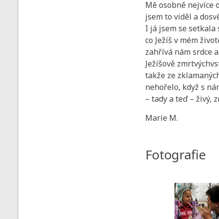
Mě osobně nejvíce os
jsem to viděl a dosvěd
I já jsem se setkala
co Ježíš v mém život
zahřívá nám srdce a
Ježíšově zmrtvýchvstá
takže ze zklamaných
nehořelo, když s nám
– tady a teď – živý,
Marie M.
Fotografie