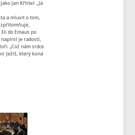
ako Jan Křtitel: „Já
sta a mluvit o tom,
e zpřítomňuje,
 šli do Emaus po
 naplnil je radostí,
toři. „Což nám srdce
í: Ježíš, který koná