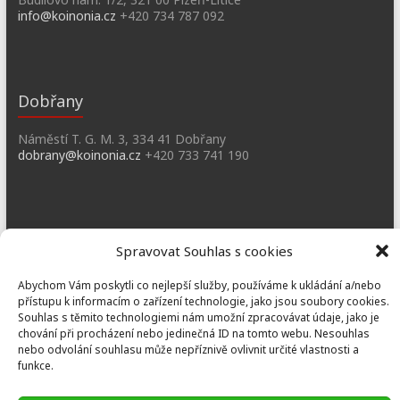
info@koinonia.cz
+420 734 787 092
Dobřany
Náměstí T. G. M. 3, 334 41 Dobřany
dobrany@koinonia.cz
+420 733 741 190
Prusiny
Spravovat Souhlas s cookies
Nebílovy 36, Nebílovy 332 04
Abychom Vám poskytli co nejlepší služby, používáme k ukládání a/nebo
prusiny@koinonia.cz
+420 605 232 788
přístupu k informacím o zařízení technologie, jako jsou soubory cookies.
Souhlas s těmito technologiemi nám umožní zpracovávat údaje, jako je
chování při procházení nebo jedinečná ID na tomto webu. Nesouhlas
nebo odvolání souhlasu může nepříznivě ovlivnit určité vlastnosti a
funkce.
Copyright © 2026
Koinonia Jan Křtitel
Theme by:
ThemeGrill
Powered