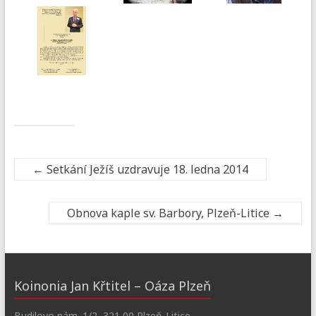
←
Setkání Ježíš uzdravuje 18. ledna 2014
Obnova kaple sv. Barbory, Plzeň-Litice
→
Koinonia Jan Křtitel – Oáza Plzeň
Budilovo nám. 1/2, 321 00 Plzeň-Litice