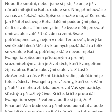
Nebuďte smutní, neboť jsme si jisti, že on je již v
náruči milujícího Boha, raduje se s Ním, přimlouvá se
za nás a očekává nás. Spíše se snažte o to, ať Koinonia
Jan Křtitel oslavuje Boha dalšími podobnými plody
úsilí o svatost. Tím nemyslím, že byste měli jen svatě
umírat, ale svatě žít už zde na zemi. Svaté
potřebujeme tady, nejen v nebi. Tento svět, který ke
své škodě hledá štěstí v klamných pozlátkách a tolik
se vzdaluje Bohu, potřebuje stále novou injekci
Evangelia způsobem přístupným a pro něj
srozumitelným a tím je život těch, kteří Evangelium
žijí naplno. Buďte takovými stále víc. Z časté
zkušenosti u nás v Plzni-Liticích vidím, jak účinné je
toto svědectví Evangelia pro všechny, kteří se k Vám
přiblíží a mohou zblízka pozorovat Váš sympatický,
šťastný a přitažlivý život. Křičte, křičte proto dál
Evangelium svým životem a buďte si jisti, že P.
Emanuel Vám bude svou přímluvou pomáhat a bude
Vám blízko, protože je v Boží náruči a je tak mnohem