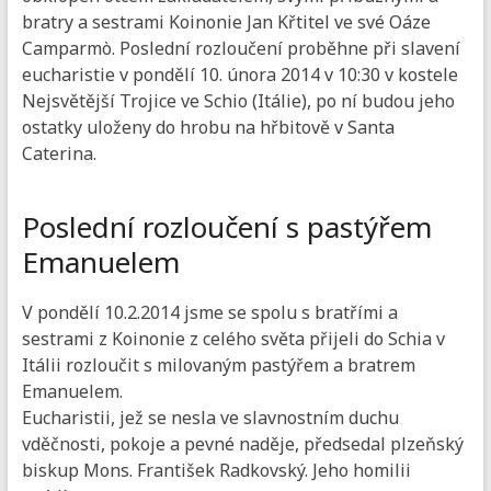
bratry a sestrami Koinonie Jan Křtitel ve své Oáze
Camparmò. Poslední rozloučení proběhne při slavení
eucharistie v pondělí 10. února 2014 v 10:30 v kostele
Nejsvětější Trojice ve Schio (Itálie), po ní budou jeho
ostatky uloženy do hrobu na hřbitově v Santa
Caterina.
Poslední rozloučení s pastýřem
Emanuelem
V pondělí 10.2.2014 jsme se spolu s bratřími a
sestrami z Koinonie z celého světa přijeli do Schia v
Itálii rozloučit s milovaným pastýřem a bratrem
Emanuelem.
Eucharistii, jež se nesla ve slavnostním duchu
vděčnosti, pokoje a pevné naděje, předsedal plzeňský
biskup Mons. František Radkovský. Jeho homilii