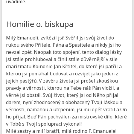
uvádíme.
Homilie o. biskupa
Milý Emanueli, zvítězil jsi! Svěřil jsi svůj život do
rukou svého Přítele, Pána a Spasitele a nikdy jsi ho
nevzal zpět. Naopak toto spojení, tento dialog lásky
jsi stále prohluboval a činil stále důvěrnější v síle
charizmatu Koinonie Jan Křtitel, do které jsi patřil a
kterou jsi pomáhal budovat a rozvíjet jako jeden z
jejích pastýřů. V závěru života jsi prošel zkouškou
pravdy a věrnosti, kterou na Tebe náš Pán vložil, a
věrně jsi obstál. Svůj život, který jsi od Něho přijal
darem, nyní zhodnocený a obohacený Tvojí láskou a
věrností, námahou a utrpením, jsi mu opět vrátil a On
ho přijal. Buď Pán pochválen za mistrovské dílo, které
v Tobě s Tvojí spoluprací vykonal!
Milé sestry a milí bratři, milá rodino P. Emanuele!