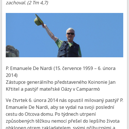
zachoval. (2 Tm 4,7)
P. Emanuele De Nardi (15. července 1959 – 6. února
2014)
Zástupce generálního představeného Koinonie Jan
Křtitel a pastýř mateřské Oázy v Camparmò
Ve čtvrtek 6. února 2014 nás opustil milovaný pastýř P.
Emanuele De Nardi, aby se vydal na svoji poslední
cestu do Otcova domu. Po týdnech utrpení
způsobených těžkou nemocí přešel do lepšího života
obklopen otcem zakladatelem, svými příbuznými a