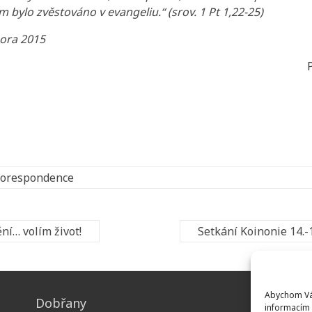
ám bylo zvěstováno v evangeliu.“ (srov. 1 Pt 1,22-25)
nora 2015
orespondence
ní… volím život!
Setkání Koinonie 14.-
Abychom Vám
Dobřany
informacím 