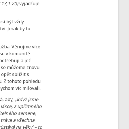
J 13,1-20)
vyjadřuje
usí být vždy
ví. Jinak by to
lužba. Věnujme více
ase v komunitě
potřebují a jež
dy se můžeme znovu
opět sblížit s
u. Z tohoto pohledu
bychom víc milovali.
á, aby,
„když jsme
é lásce, z upřímného
jitelného semene,
o tráva a všechna
ůstává na věky‘ – to