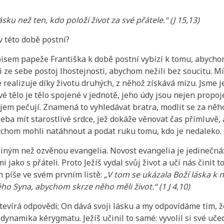
sku než ten, kdo položí život za své přátele.“ (J 15,13)
v této době postní?
pisem papeže Františka k době postní vybízí k tomu, abychom
i ze sebe postoj lhostejnosti, abychom nežili bez soucitu. 
se realizuje díky životu druhých, z něhož získává mízu. Jsme 
vé tělo je tělo spojené v jednotě, jeho údy jsou nejen propo
jem pečují. Znamená to vyhledávat bratra, modlit se za něh
řeba mít starostlivé srdce, jež dokáže věnovat čas přímluvě, 
chom mohli natáhnout a podat ruku tomu, kdo je nedaleko.
 jiným než ozvěnou evangelia. Novost evangelia je jedinečn
i jako s přáteli. Proto Ježíš vydal svůj život a učí nás činit 
an píše ve svém prvním listě:
„V tom se ukázala Boží láska k 
ho Syna, abychom skrze něho měli život.“ (1 J 4,10)
 otevírá odpovědi; On dává svoji lásku a my odpovídáme tím,
 dynamika kérygmatu. Ježíš učinil to samé: vyvolil si své učed