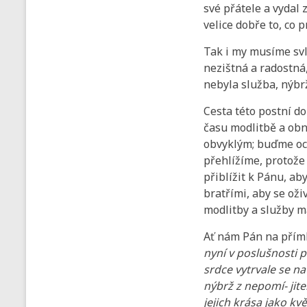
své přátele a vydal
velice dobře to, co p
Tak i my musíme svlé
nezištná a radostná,
nebyla služba, nýbr
Cesta této postní do
času modlitbě a ob
obvyklým; buďme och
přehlížíme, protože
přiblížit k Pánu, ab
bratřími, aby se oži
modlitby a služby ma
Ať nám Pán na příml
nyní v poslušnosti p
srdce vytrvale se na
nýbrž z nepomí- jite
jejich krása jako kv