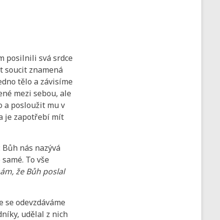
 posilnili svá srdce
Mít soucit znamená
jedno tělo a závisíme
jené mezi sebou, ale
o a posloužit mu v
a je zapotřebí mít
á: Bůh nás nazývá
to samé. To vše
nám, že Bůh poslal
 že se odevzdáváme
níky, udělal z nich