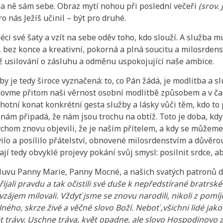
 za ně sám sebe. Obraz mytí nohou při poslední večeři
(srov. 
ro nás Ježíš učinil – být pro druhé.
ci své šaty a vzít na sebe oděv toho, kdo slouží. A služba m
 bez konce a kreativní, pokorná a plná soucitu a milosrdenst
ž usilování o zásluhu a odměnu uspokojující naše ambice.
by je tedy široce vyznačená: to, co Pán žádá, je modlitba a s
novme přitom naši věrnost osobní modlitbě způsobem a v č
otní konat konkrétní gesta služby a lásky vůči těm, kdo to 
 nám připadá, že nám jsou trochu na obtíž. Toto je doba, k
ychom znovu objevili, že je naším přítelem, a kdy se můžeme 
vilo a posílilo přátelství, obnovené milosrdenstvím a důvěro
jí tedy obvyklé projevy pokání svůj smysl: posilnit srdce, a
uvu Panny Marie, Panny Mocné, a našich svatých patronů d
řijali pravdu a tak očistili své duše k nepředstírané bratrsk
vzájem milovali. Vždyť jsme se znovu narodili, nikoli z pomí
lného, skrze živé a věčné slovo Boží. Neboť ‚všichni lidé jak
ět trávy. Uschne tráva, květ opadne, ale slovo Hospodinovo z