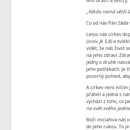
Milí bratři a sestry,
„Nikdo nemá větší lá
Co od nás Pán žádá 
Letos nás církev do
(srov. Jk 5,8)
a svlékl
vidět, že náš život 
na jeho zdraví. Zdra
jedny o druhé navzá
jeho potřebách. Je t
pozorný pohled, aby
A církev není ničím
přáteli a jedná s nám
vychází z toho, co J
na svět svého jediné
Boží iniciativa nás
do jeho rukou. To je