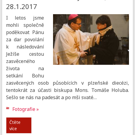
28.1.2017
I letos jsme
mohli společně
poděkovat Pánu
za dar povolání
k následování
Ježíše cestou
zasvěceného
života na
setkání Bohu
zasvěcených osob působících v plzeňské diecézi,
tentokrát za účasti biskupa Mons. Tomáše Holuba.
Sešlo se nás na padesát a po mši svaté…
Fotografie »
Čtěte
více