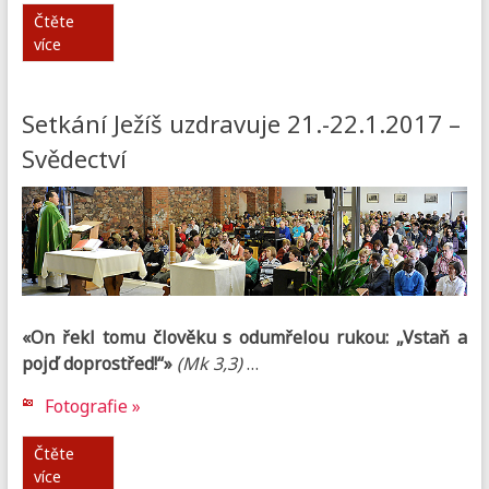
Čtěte
více
Setkání Ježíš uzdravuje 21.-22.1.2017 –
Svědectví
«On řekl tomu člověku s odumřelou rukou: „Vstaň a
pojď doprostřed!“»
(Mk 3,3)
…
Fotografie »
Čtěte
více