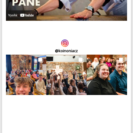
@
koinoniacz