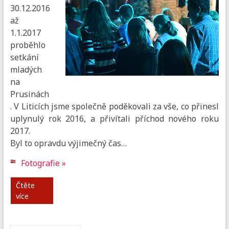
30.12.2016
až
1.1.2017
proběhlo
setkání
mladých
na
Prusinách
. V Liticích jsme společně poděkovali za vše, co přinesl
uplynulý rok 2016, a přivítali příchod nového roku
2017.
Byl to opravdu výjimečný čas…
Fotografie »
Čtěte
více