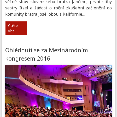
věčné sliby slovenského bratra Jančiho, první sliby
sestry Itzel a žádost o roční zkušební začlenění do
komunity bratra José, obou z Kalifornie…
Čtěte
více
Ohlédnutí se za Mezinárodním
kongresem 2016