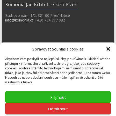
Koinonia Jan Křtitel – Oáza Plzeň
Budilovo nám. 1/2, 321 00 Plzeň-Litice
info@koinonia.cz
+420 734 787 092
Dobřany
Spravovat Souhlas s cookies
Náměstí T. G. M. 3, 334 41 Dobřany
Abychom Vám poskytli co nejlepší služby, používáme k ukládání a/nebo
dobrany@koinonia.cz
+420 733 741 190
přístupu k informacím o zařízení technologie, jako jsou soubory
cookies. Souhlas s těmito technologiemi nám umožní zpracovávat
údaje, jako je chování při procházení nebo jedinečná ID na tomto webu.
Nesouhlas nebo odvolání souhlasu může nepříznivě ovlivnit určité
vlastnosti a funkce.
Prusiny
Nebílovy 36, Nebílovy 332 04
Přijmout
prusiny@koinonia.cz
+420 605 232 788
Odmítnout