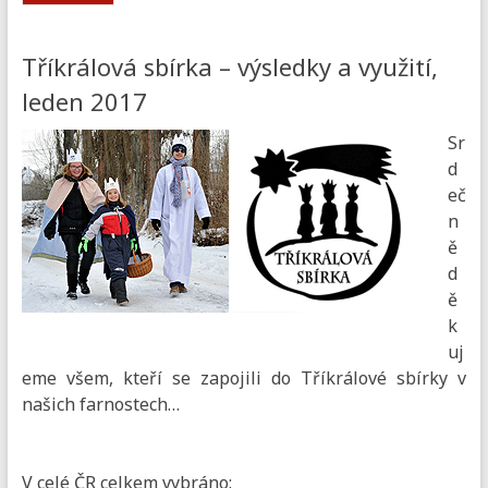
Tříkrálová sbírka – výsledky a využití,
leden 2017
Sr
d
eč
n
ě
d
ě
k
uj
eme všem, kteří se zapojili do Tříkrálové sbírky v
našich farnostech…
V celé ČR celkem vybráno: