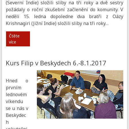
(Severní Indie) složili sliby na tři roky a dvě sestry
požádaly o roční zkušební začlenění do komunity. V
neděli 15. ledna dopoledne dva bratři z Oázy
Krishnagiri (Jižní Indie) složili sliby na tři roky…
Čtěte
více
Kurs Filip v Beskydech 6.-8.1.2017
Hned o
prvním
lednovém
víkendu
se u nás v
Beskydec
h
uskutečni