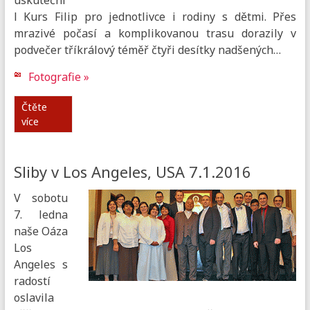
l Kurs Filip pro jednotlivce i rodiny s dětmi. Přes
mrazivé počasí a komplikovanou trasu dorazily v
podvečer tříkrálový téměř čtyři desítky nadšených…
Fotografie »
Čtěte
více
Sliby v Los Angeles, USA 7.1.2016
V sobotu
7. ledna
naše Oáza
Los
Angeles s
radostí
oslavila