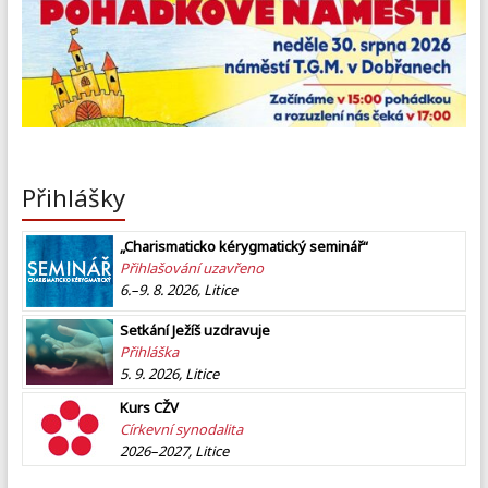
Přihlášky
„Charismaticko kérygmatický seminář“
Přihlašování uzavřeno
6.–9. 8. 2026, Litice
Setkání Ježíš uzdravuje
Přihláška
5. 9. 2026, Litice
Kurs CŽV
Církevní synodalita
2026–2027, Litice