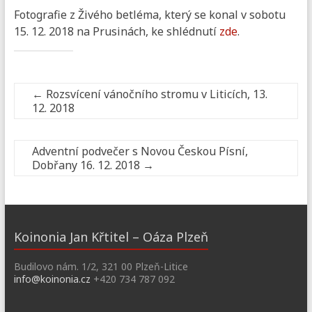
Fotografie z Živého betléma, který se konal v sobotu
15. 12. 2018 na Prusinách, ke shlédnutí
zde
.
←
Rozsvícení vánočního stromu v Liticích, 13.
12. 2018
Adventní podvečer s Novou Českou Písní,
Dobřany 16. 12. 2018
→
Koinonia Jan Křtitel – Oáza Plzeň
Budilovo nám. 1/2, 321 00 Plzeň-Litice
info@koinonia.cz
+420 734 787 092