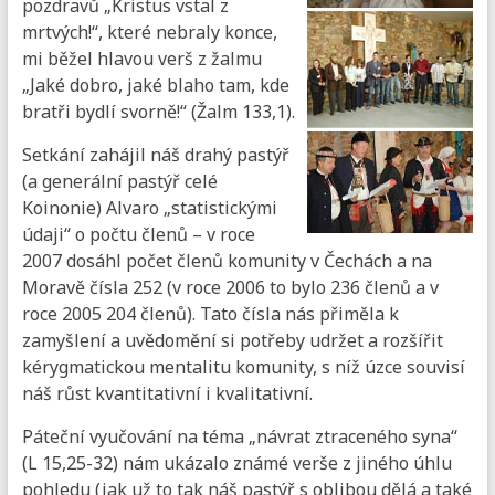
pozdravů „Kristus vstal z
mrtvých!“, které nebraly konce,
mi běžel hlavou verš z žalmu
„Jaké dobro, jaké blaho tam, kde
bratři bydlí svorně!“ (Žalm 133,1).
Setkání zahájil náš drahý pastýř
(a generální pastýř celé
Koinonie) Alvaro „statistickými
údaji“ o počtu členů – v roce
2007 dosáhl počet členů komunity v Čechách a na
Moravě čísla 252 (v roce 2006 to bylo 236 členů a v
roce 2005 204 členů). Tato čísla nás přiměla k
zamyšlení a uvědomění si potřeby udržet a rozšířit
kérygmatickou mentalitu komunity, s níž úzce souvisí
náš růst kvantitativní i kvalitativní.
Páteční vyučování na téma „návrat ztraceného syna“
(L 15,25-32) nám ukázalo známé verše z jiného úhlu
pohledu (jak už to tak náš pastýř s oblibou dělá a také