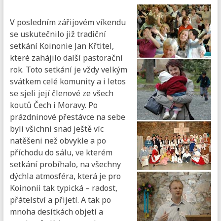
V posledním zářijovém víkendu
se uskutečnilo již tradiční
setkání Koinonie Jan Křtitel,
které zahájilo další pastorační
rok. Toto setkání je vždy velkým
svátkem celé komunity a i letos
se sjeli její členové ze všech
koutů Čech i Moravy. Po
prázdninové přestávce na sebe
byli všichni snad ještě víc
natěšeni než obvykle a po
příchodu do sálu, ve kterém
setkání probíhalo, na všechny
dýchla atmosféra, která je pro
Koinonii tak typická – radost,
přátelství a přijetí. A tak po
mnoha desítkách objetí a