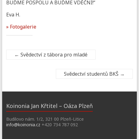
BUĎME POSPOLU A BUĎME VDĚČNI!“
Eva H.
» Fotogalerie
←
Svědectví z tábora pro mladé
Svědectví studentů BKŠ
→
Koinonia Jan Křtitel – Oáza Plzeň
Budilovo nám. 1/2, 321 00 Plzeň-Litice
info@koinonia.cz
+420 734 787 092