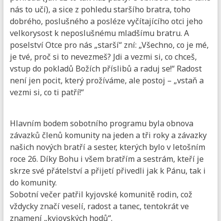
nás to učí), a sice z pohledu staršího bratra, toho
dobrého, poslušného a posléze vyčítajícího otci jeho
velkorysost k neposlušnému mladšímu bratru. A
poselství Otce pro nás „starší“ zní: „Všechno, co je mé,
je tvé, proč si to nevezmeš? Jdi a vezmi si, co chceš,
vstup do pokladů Božích příslibů a raduj se!“ Radost
není jen pocit, který prožíváme, ale postoj – „vstaň a
vezmi si, co ti patří!“
Hlavním bodem sobotního programu byla obnova
závazků členů komunity na jeden a tři roky a závazky
našich nových bratří a sester, kterých bylo v letošním
roce 26. Díky Bohu i všem bratřím a sestrám, kteří je
skrze své přátelství a přijetí přivedli jak k Pánu, tak i
do komunity.
Sobotní večer patřil kyjovské komunitě rodin, což
vždycky značí veselí, radost a tanec, tentokrát ve
znamení „kyjovských hodů“.