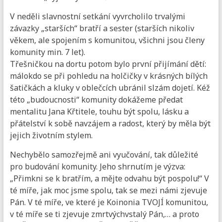
V neděli slavnostní setkání vyvrcholilo trvalými
závazky „starších“ bratří a sester (starších nikoliv
věkem, ale spojením s komunitou, všichni jsou členy
komunity min. 7 let).
Třešničkou na dortu potom bylo první přijímání dětí:
málokdo se při pohledu na holčičky v krásných bílých
šatičkách a kluky v oblečcích ubránil slzám dojetí. Kéž
této „budoucnosti“ komunity dokážeme předat
mentalitu Jana Křtitele, touhu být spolu, lásku a
přátelství k sobě navzájem a radost, který by měla být
jejich životním stylem.
Nechybělo samozřejmě ani vyučování, tak důležité
pro budování komunity. Jeho shrnutím je výzva:
„Přimkni se k bratřím, a mějte odvahu být pospolu!“ V
té míře, jak moc jsme spolu, tak se mezi námi zjevuje
Pán. V té míře, ve které je Koinonia TVOJÍ komunitou,
v té míře se ti zjevuje zmrtvýchvstalý Pán,… a proto