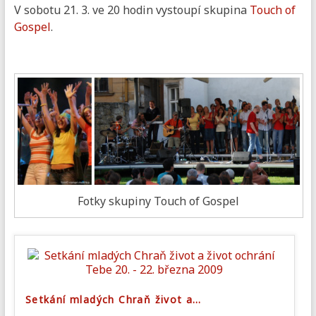
V sobotu 21. 3. ve 20 hodin vystoupí skupina
Touch of
Gospel
.
Fotky skupiny Touch of Gospel
Setkání mladých Chraň život a
…