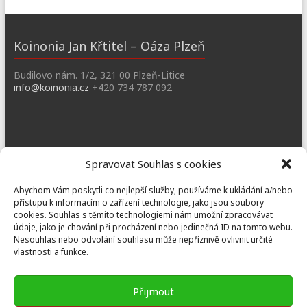
Koinonia Jan Křtitel – Oáza Plzeň
Budilovo nám. 1/2, 321 00 Plzeň-Litice
info@koinonia.cz
+420 734 787 092
Dobřany
Spravovat Souhlas s cookies
Náměstí T. G. M. 3, 334 41 Dobřany
Abychom Vám poskytli co nejlepší služby, používáme k ukládání a/nebo
dobrany@koinonia.cz
+420 733 741 190
přístupu k informacím o zařízení technologie, jako jsou soubory
cookies. Souhlas s těmito technologiemi nám umožní zpracovávat
údaje, jako je chování při procházení nebo jedinečná ID na tomto webu.
Nesouhlas nebo odvolání souhlasu může nepříznivě ovlivnit určité
vlastnosti a funkce.
Prusiny
Nebílovy 36, Nebílovy 332 04
Přijmout
prusiny@koinonia.cz
+420 605 232 788