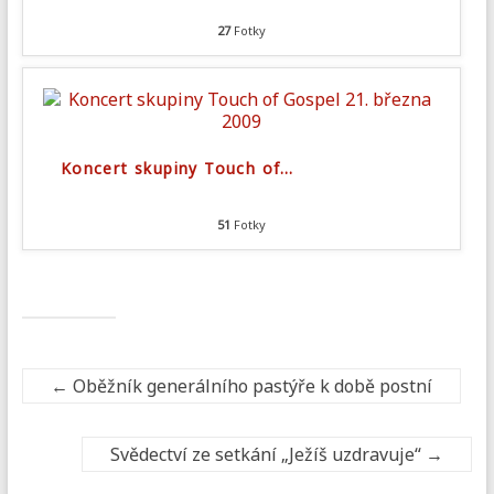
27
Fotky
Koncert skupiny Touch of
…
51
Fotky
←
Oběžník generálního pastýře k době postní
Svědectví ze setkání „Ježíš uzdravuje“
→