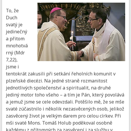
To, že
Duch
svatý je
jedinečný
a přitom
mnohotvá
rný (Mdr
7,22),
jsme i
tentokrát zakusili při setkání řeholních komunit v
plzeňské diecézi. Na jedné straně rozmanitost
jednotlivých společenství a spiritualit, na druhé
jediný motor toho všeho – a tím je Pán, který povolává
a jemuž jsme se cele odevzdali. Potěšilo mě, že se mše
svaté zúčastnilo i několik nezasvěcených osob, jelikož
zasvěcený život je velkým darem pro celou církev. Při
mši svaté Mons. Tomáš Holub poděkoval osobně
každému z přítomných za zasvěcení i za službu v