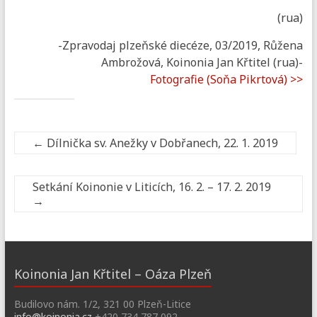
(rua)
-Zpravodaj plzeňské diecéze, 03/2019, Růžena
Ambrožová, Koinonia Jan Křtitel (rua)-
Fotografie (Soňa Pikrtová) >>
←
Dílnička sv. Anežky v Dobřanech, 22. 1. 2019
Setkání Koinonie v Liticích, 16. 2. – 17. 2. 2019
→
Koinonia Jan Křtitel – Oáza Plzeň
Budilovo nám. 1/2, 321 00 Plzeň-Litice
info@koinonia.cz
+420 734 787 092