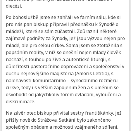
diecézi.
Po bohoslužbě jsme se zahřáli ve farním sálu, kde si
pro nás pan biskup připravil přednášku k Synodě o
mládeži, které se sám zúčastnil. Zdůraznil některé
zajímavé podněty za Synody, jež jsou výzvou nejen pro
mladé, ale pro celou církev. Sama jsem se ztotožnila s
popsáním reality, v níž se dnešní nejen mladý člověk
nachází, s touhou po živé a autentické liturgii, s
důležitostí pastoračního doprovázení a společenství v
duchu nejnovějšiho magistéria (Amoris Letitia), s
naléhavostí komunitárního – synodálního rozměru
církve, tedy i s větším zapojením žen a s uměním se
osvobodit od jakýchkoliv forem ovládání, vyloučení a
diskriminace.
Na závěr otec biskup přivítal sestry františkánky, jež
přišly nově do Strážova. Setkání bylo zakončeno
společným obědem a možností vzájmeného sdílení.