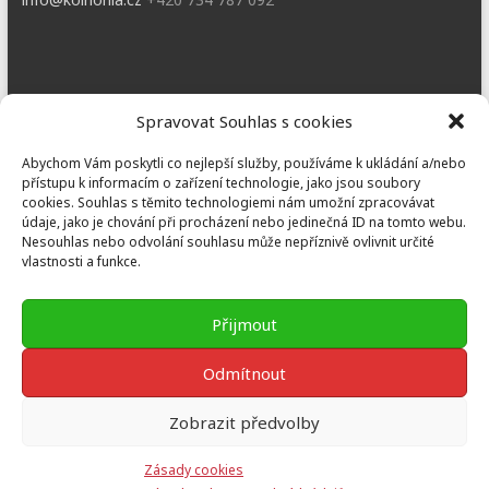
Dobřany
Spravovat Souhlas s cookies
Náměstí T. G. M. 3, 334 41 Dobřany
Abychom Vám poskytli co nejlepší služby, používáme k ukládání a/nebo
dobrany@koinonia.cz
+420 733 741 190
přístupu k informacím o zařízení technologie, jako jsou soubory
cookies. Souhlas s těmito technologiemi nám umožní zpracovávat
údaje, jako je chování při procházení nebo jedinečná ID na tomto webu.
Nesouhlas nebo odvolání souhlasu může nepříznivě ovlivnit určité
vlastnosti a funkce.
Prusiny
Nebílovy 36, Nebílovy 332 04
Přijmout
prusiny@koinonia.cz
+420 605 232 788
Odmítnout
Zobrazit předvolby
Copyright © 2026
Koinonia Jan Křtitel
Theme by:
ThemeGrill
Powered
Zásady cookies
by:
WordPress