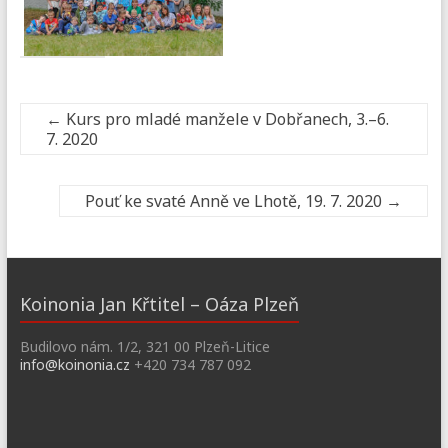
←
Kurs pro mladé manžele v Dobřanech, 3.–6.
7. 2020
Pouť ke svaté Anně ve Lhotě, 19. 7. 2020
→
Koinonia Jan Křtitel – Oáza Plzeň
Budilovo nám. 1/2, 321 00 Plzeň-Litice
info@koinonia.cz
+420 734 787 092