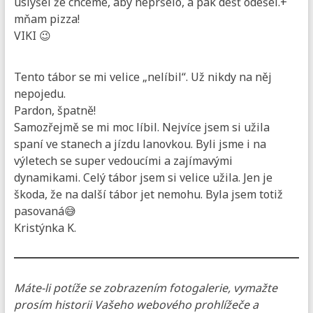
uslyšel že chceme, aby nepršelo, a pak déšť odešel.+
mňam pizza!
VIKI 😉
Tento tábor se mi velice „nelíbil“. Už nikdy na něj
nepojedu.
Pardon, špatně!
Samozřejmě se mi moc líbil. Nejvíce jsem si užila
spaní ve stanech a jízdu lanovkou. Byli jsme i na
výletech se super vedoucími a zajímavými
dynamikami. Celý tábor jsem si velice užila. Jen je
škoda, že na další tábor jet nemohu. Byla jsem totiž
pasovaná😅
Kristýnka K.
Máte-li potíže se zobrazením fotogalerie, vymažte
prosím historii Vašeho webového prohlížeče a