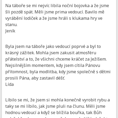
Na táboře se mi nejvíc libila noční bojovka a že jsme
šli pozdě spát. Měli jsme prima vedoucí. Bavilo mě
vyrábění lodiček a že jsme hráli s klukama hry ve
stanu.
Jeník
Byla jsem na táboře jako vedoucí poprvé a byl to
krásný zážitek. Mohla jsem zakusit atmosféru
přátelství a to, že všichni chceme kráčet za Ježíšem.
Nejsilnějším momentem, kdy jsem cítila Pánovu
přítomnost, byla modlitba, kdy jsme společně s dětmi
prosili Pána, aby zastavil déšť.
Lída
Líbilo se mi, že jsem si mohla konečně vyrobit rybu a
taky se mi líbilo, jak jsme pluli na člunu. Měli jsme
hodnou vedoucí a když se blížila bouřka, tak Bůh