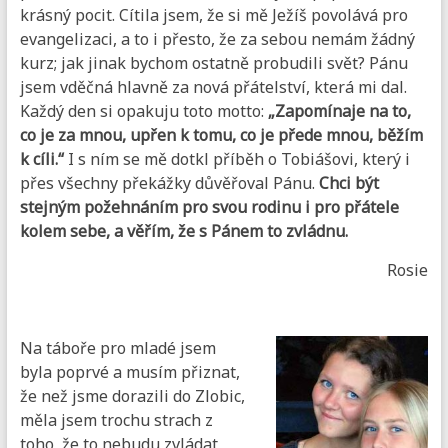
krásný pocit. Cítila jsem, že si mě Ježíš povolává pro
evangelizaci, a to i přesto, že za sebou nemám žádný
kurz; jak jinak bychom ostatně probudili svět? Pánu
jsem vděčná hlavně za nová přátelství, která mi dal.
Každý den si opakuju toto motto:
„Zapomínaje na to,
co je za mnou, upřen k tomu, co je přede mnou, běžím
k cíli.“
I s ním se mě dotkl příběh o Tobiášovi, který i
přes všechny překážky důvěřoval Pánu.
Chci být
stejným požehnáním pro svou rodinu i pro přátele
kolem sebe, a věřím, že s Pánem to zvládnu.
Rosie
Na táboře pro mladé jsem
byla poprvé a musím přiznat,
že než jsme dorazili do Zlobic,
měla jsem trochu strach z
toho, že to nebudu zvládat,