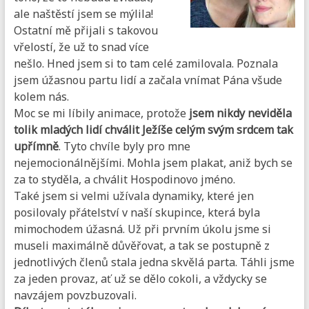
ale naštěstí jsem se mýlila!
Ostatní mě přijali s takovou
vřelostí, že už to snad více
nešlo. Hned jsem si to tam celé zamilovala. Poznala
jsem úžasnou partu lidí a začala vnímat Pána všude
kolem nás.
Moc se mi líbily animace, protože
jsem nikdy neviděla
tolik mladých lidí chválit Ježíše celým svým srdcem tak
upřímně
. Tyto chvíle byly pro mne
nejemocionálnějšími. Mohla jsem plakat, aniž bych se
za to styděla, a chválit Hospodinovo jméno.
Také jsem si velmi užívala dynamiky, které jen
posilovaly přátelství v naší skupince, která byla
mimochodem úžasná. Už při prvním úkolu jsme si
museli maximálně důvěřovat, a tak se postupně z
jednotlivých členů stala jedna skvělá parta. Táhli jsme
za jeden provaz, ať už se dělo cokoli, a vždycky se
navzájem povzbuzovali.