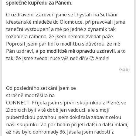
společně kupředu za Pánem.
O uzdravení: Zároveň jsme se chystali na Setkání
křesťanské mládeže do Olomouce, připravovali jsme
taneční vystoupení a mě po jedné z dynamik tak
rozbolela ramena, že jsem nemohl zvedat paže.
Poprosil jsem pár lidí o modlitbu s důvěrou, že mě
Pán uzdraví, a
po modlitbě mě opravdu uzdravil
, a to
tak, že jsme zvedal ruce výš než dřív 🙂 Amén!
Gábi
Od posledního setkání jsem se
strašně moc těšila na
CONNECT. Přijela jsem s první skupinkou z Plzně; ve
Zlobicích byli v té době jen vedoucí, ale s mojí
puberťáckou povahou jsem dokázala zabavit celou
naší skupinku. Za pár hodin přijeli další a další mladí,
až nás bylo dohromady 36. Jásala jsem radostí z