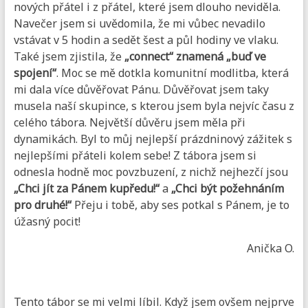
nových přátel i z přátel, které jsem dlouho neviděla.
Navečer jsem si uvědomila, že mi vůbec nevadilo
vstávat v 5 hodin a sedět šest a půl hodiny ve vlaku.
Také jsem zjistila, že
„connect“ znamená „buď ve
spojení“
. Moc se mě dotkla komunitní modlitba, která
mi dala více důvěřovat Pánu. Důvěřovat jsem taky
musela naší skupince, s kterou jsem byla nejvíc času z
celého tábora. Největší důvěru jsem měla při
dynamikách. Byl to můj nejlepší prázdninový zážitek s
nejlepšími přáteli kolem sebe! Z tábora jsem si
odnesla hodně moc povzbuzení, z nichž nejhezčí jsou
„Chci jít za Pánem kupředu!“
a
„Chci být požehnáním
pro druhé!“
Přeju i tobě, aby ses potkal s Pánem, je to
úžasný pocit!
Anička O.
Tento tábor se mi velmi líbil. Když jsem ovšem nejprve