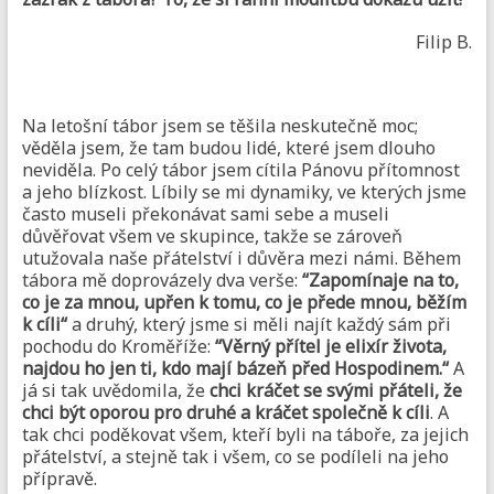
Filip B.
Na letošní tábor jsem se těšila neskutečně moc;
věděla jsem, že tam budou lidé, které jsem dlouho
neviděla. Po celý tábor jsem cítila Pánovu přítomnost
a jeho blízkost. Líbily se mi dynamiky, ve kterých jsme
často museli překonávat sami sebe a museli
důvěřovat všem ve skupince, takže se zároveň
utužovala naše přátelství i důvěra mezi námi. Během
tábora mě doprovázely dva verše:
“Zapomínaje na to,
co je za mnou, upřen k tomu, co je přede mnou, běžím
k cíli“
a druhý, který jsme si měli najít každý sám při
pochodu do Kroměříže:
“Věrný přítel je elixír života,
najdou ho jen ti, kdo mají bázeň před Hospodinem.“
A
já si tak uvědomila, že
chci kráčet se svými přáteli, že
chci být oporou pro druhé a kráčet společně k cíli
. A
tak chci poděkovat všem, kteří byli na táboře, za jejich
přátelství, a stejně tak i všem, co se podíleli na jeho
přípravě.