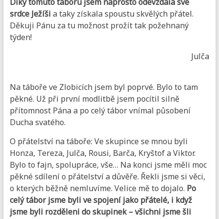
Díky tomuto táboru jsem naprosto odevzdala své
srdce Ježíši
a taky získala spoustu skvělých přátel.
Děkuji Pánu za tu možnost prožít tak požehnaný
týden!
Julča
Na táboře ve Zlobicích jsem byl poprvé. Bylo to tam
pěkné. Už při první modlitbě jsem pocítil silně
přítomnost Pána a po celý tábor vnímal působení
Ducha svatého.
O přátelství na táboře: Ve skupince se mnou byli
Honza, Tereza, Julča, Rousi, Barča, Kryštof a Viktor.
Bylo to fajn, spolupráce, vše… Na konci jsme měli moc
pěkné sdílení o přátelství a důvěře. Řekli jsme si věci,
o kterých běžně nemluvíme. Velice mě to dojalo.
Po
celý tábor jsme byli ve spojení jako přátelé, i když
jsme byli rozděleni do skupinek – všichni jsme šli