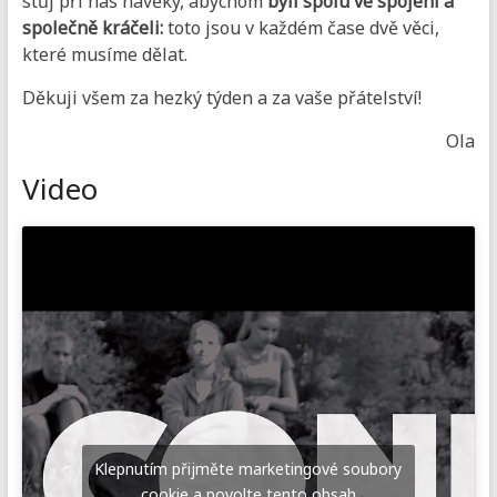
stůj při nás navěky, abychom
byli spolu ve spojení a
společně kráčeli:
toto jsou v každém čase dvě věci,
které musíme dělat.
Děkuji všem za hezký týden a za vaše přátelství!
Ola
Video
Klepnutím přijměte marketingové soubory
cookie a povolte tento obsah