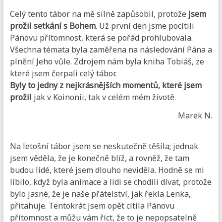
Celý tento tábor na mě silně zapůsobil, protože
jsem
prožil setkání s Bohem
. Už první den jsme pocítili
Pánovu přítomnost, která se pořád prohlubovala.
Všechna témata byla zaměřena na následování Pána a
plnění Jeho vůle. Zdrojem nám byla kniha Tobiáš, ze
které jsem čerpali celý tábor.
Byly to jedny z nejkrásnějších momentů, které jsem
prožil
jak v Koinonii, tak v celém mém životě.
Marek N.
Na letošní tábor jsem se neskutečně těšila; jednak
jsem věděla, že je konečně blíž, a rovněž, že tam
budou lidé, které jsem dlouho neviděla. Hodně se mi
líbilo, když byla animace a lidi se chodili dívat, protože
bylo jasné, že je naše přátelství, jak řekla Lenka,
přitahuje. Tentokrát jsem opět cítila Pánovu
přítomnost a můžu vám říct, že to je nepopsatelně