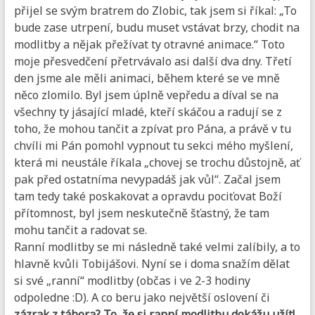
přijel se svým bratrem do Zlobic, tak jsem si říkal: „To
bude zase utrpení, budu muset vstávat brzy, chodit na
modlitby a nějak přežívat ty otravné animace.“ Toto
moje přesvedčení přetrvávalo asi další dva dny. Třetí
den jsme ale měli animaci, během které se ve mně
něco zlomilo. Byl jsem úplně vepředu a díval se na
všechny ty jásající mladé, kteří skáčou a radují se z
toho, že mohou tančit a zpívat pro Pána, a právě v tu
chvíli mi Pán pomohl vypnout tu sekci mého myšlení,
která mi neustále říkala „chovej se trochu důstojně, ať
pak před ostatníma nevypadáš jak vůl“. Začal jsem
tam tedy také poskakovat a opravdu pociťovat Boží
přítomnost, byl jsem neskutečně šťastný, že tam
mohu tančit a radovat se.
Ranní modlitby se mi následně také velmi zalíbily, a to
hlavně kvůli Tobijášovi. Nyní se i doma snažím dělat
si své „ranní“ modlitby (občas i ve 2-3 hodiny
odpoledne :D). A co beru jako největší oslovení či
zázrak z tábora? To, že si ranní modlitbu dokážu užít!