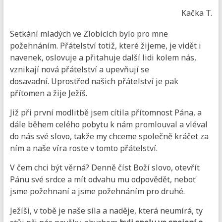
Kačka T.
Setkání mladých ve Zlobicích bylo pro mne
požehnáním. Přátelství totiž, které žijeme, je vidět i
navenek, oslovuje a přitahuje další lidi kolem nás,
vznikají nová přátelství a upevňují se
dosavadní. Uprostřed našich přátelství je pak
přítomen a žije Ježíš.
Již při první modlitbě jsem cítila přítomnost Pána, a
dále během celého pobytu k nám promlouval a vléval
do nás své slovo, takže my chceme společně kráčet za
ním a naše víra roste v tomto přátelství.
V čem chci být věrná? Denně číst Boží slovo, otevřít
Pánu své srdce a mít odvahu mu odpovědět, neboť
jsme požehnaní a jsme požehnáním pro druhé.
Ježíši, v tobě je naše síla a naděje, která neumírá, ty