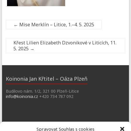
←
Mise Merklín – Litice, 1.–4. 5. 2025
Křest Lilien Elizabeth Dzvonikové v Liticích, 11.
5. 2025
→
Koinonia Jan Křtitel – Oáza Plzeň
Budilovo nám. 1/2, 321 00 Plzeň-Litice
info@koinonia.cz
+420 734 787 092
Dobřany
Spravovat Souhlas s cookies