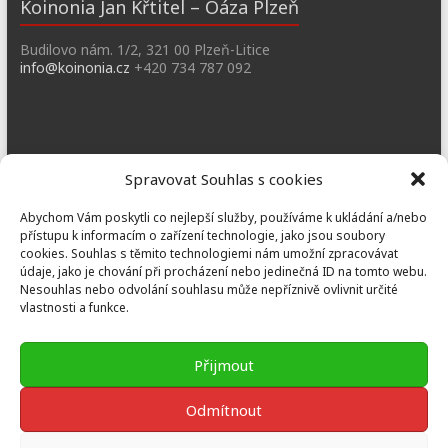
Koinonia Jan Křtitel – Oáza Plzeň
Budilovo nám. 1/2, 321 00 Plzeň-Litice
info@koinonia.cz
+420 734 787 092
Dobřany
Spravovat Souhlas s cookies
Náměstí T. G. M. 3, 334 41 Dobřany
Abychom Vám poskytli co nejlepší služby, používáme k ukládání a/nebo
dobrany@koinonia.cz
+420 733 741 190
přístupu k informacím o zařízení technologie, jako jsou soubory
cookies. Souhlas s těmito technologiemi nám umožní zpracovávat
údaje, jako je chování při procházení nebo jedinečná ID na tomto webu.
Nesouhlas nebo odvolání souhlasu může nepříznivě ovlivnit určité
vlastnosti a funkce.
Prusiny
Nebílovy 36, Nebílovy 332 04
Přijmout
prusiny@koinonia.cz
+420 605 232 788
Odmítnout