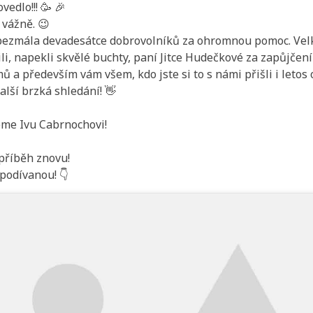
ovedlo!!! 🥳 🎉
 vážně. 😉
ezmála devadesátce dobrovolníků za ohromnou pomoc. Velký
ili, napekli skvělé buchty, paní Jitce Hudečkové za zapůjčení
 a především vám všem, kdo jste si to s námi přišli i letos
lší brzká shledání! 👋
eme Ivu Cabrnochovi!
příběh znovu!
podívanou! 👇