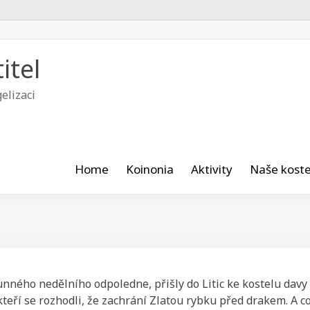
itel
elizaci
Home
Koinonia
Aktivity
Naše koste
unného nedělního odpoledne, přišly do Litic ke kostelu davy
kteří se rozhodli, že zachrání Zlatou rybku před drakem. A c