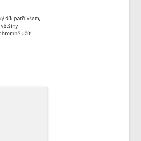
 dík patří všem,
 většiny
 ohromně užít!