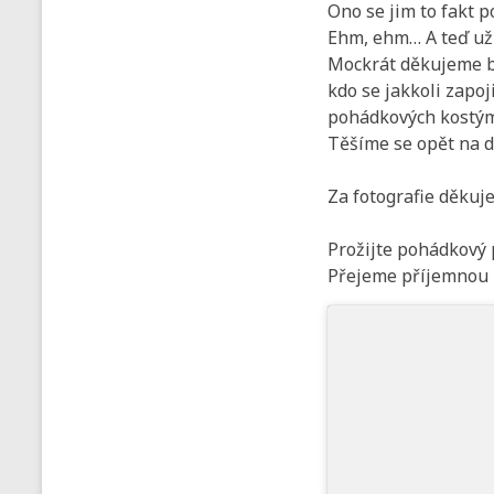
Ono se jim to fakt p
Ehm, ehm… A teď už
Mockrát děkujeme b
kdo se jakkoli zapoj
pohádkových kostýmů
Těšíme se opět na da
Za fotografie děkuj
Prožijte pohádkový 
Přejeme příjemnou 