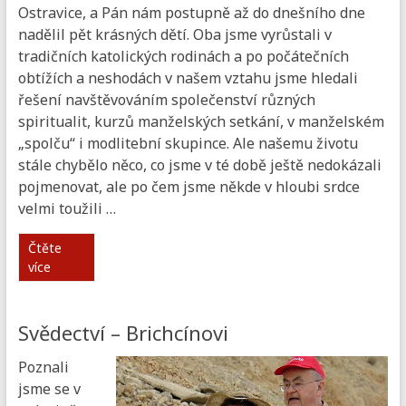
Ostravice, a Pán nám postupně až do dnešního dne
nadělil pět krásných dětí. Oba jsme vyrůstali v
tradičních katolických rodinách a po počátečních
obtížích a neshodách v našem vztahu jsme hledali
řešení navštěvováním společenství různých
spiritualit, kurzů manželských setkání, v manželském
„spolču“ i modlitební skupince. Ale našemu životu
stále chybělo něco, co jsme v té době ještě nedokázali
pojmenovat, ale po čem jsme někde v hloubi srdce
velmi toužili …
Čtěte
více
Svědectví – Brichcínovi
Poznali
jsme se v