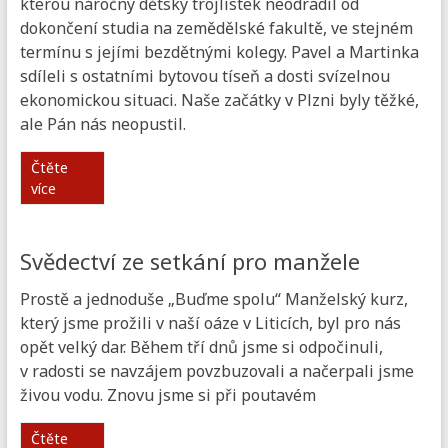
kterou náročný dětský trojlístek neodradil od
dokončení studia na zemědělské fakultě, ve stejném
termínu s jejími bezdětnými kolegy. Pavel a Martinka
sdíleli s ostatními bytovou tíseň a dosti svízelnou
ekonomickou situaci. Naše začátky v Plzni byly těžké,
ale Pán nás neopustil.
Čtěte
více
Svědectví ze setkání pro manžele
Prostě a jednoduše „Buďme spolu“ Manželský kurz,
který jsme prožili v naší oáze v Liticích, byl pro nás
opět velký dar. Během tří dnů jsme si odpočinuli,
v radosti se navzájem povzbuzovali a načerpali jsme
živou vodu. Znovu jsme si při poutavém
Čtěte