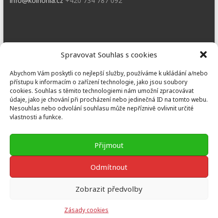
info@koinonia.cz
+420 734 787 092
Dobřany
Spravovat Souhlas s cookies
Náměstí T. G. M. 3, 334 41 Dobřany
Abychom Vám poskytli co nejlepší služby, používáme k ukládání a/nebo
dobrany@koinonia.cz
+420 733 741 190
přístupu k informacím o zařízení technologie, jako jsou soubory
cookies. Souhlas s těmito technologiemi nám umožní zpracovávat
údaje, jako je chování při procházení nebo jedinečná ID na tomto webu.
Nesouhlas nebo odvolání souhlasu může nepříznivě ovlivnit určité
vlastnosti a funkce.
Prusiny
Nebílovy 36, Nebílovy 332 04
Přijmout
prusiny@koinonia.cz
+420 605 232 788
Odmítnout
Zobrazit předvolby
Copyright © 2026
Koinonia Jan Křtitel
Theme by:
ThemeGrill
Powered
Zásady cookies
by:
WordPress