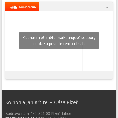
Klepnutím přijměte marketingové soubory
cookie a povolte tento obsah
Koinonia Jan Křtitel – Oáza Plzeň
Budilovo nám. 1/2, 321 00 Plzeň-Litice