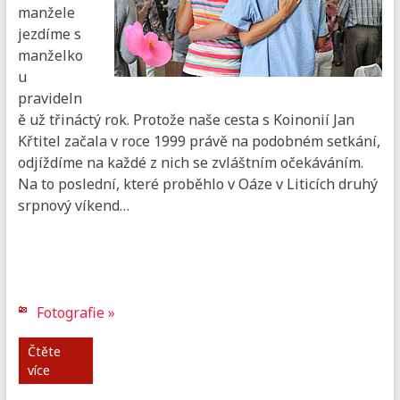
manžele
jezdíme s
manželko
u
pravideln
ě už třináctý rok. Protože naše cesta s Koinonií Jan
Křtitel začala v roce 1999 právě na podobném setkání,
odjíždíme na každé z nich se zvláštním očekáváním.
Na to poslední, které proběhlo v Oáze v Liticích druhý
srpnový víkend…
Fotografie »
Čtěte
více