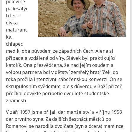
polovině
padesátýc
h let –
dívka
maturant
ka,
chlapec
medik, oba původem ze západních Čech. Alena si
připadala vzdálená od víry, Slávek byl praktikující
katolík. Ona přesvědčená, že nad jejím osudem a
volbou partnera bdí v dětství zemřelý bratříček, do
roka prožila intenzivní náboženskou konverzi. On se
skrupulosním svědomím, ale s důvěrou v Boží přízeň
přečkal obvyklé peripetie dvouleté studentské
známosti.
V září 1957 jsme přijali dar manželství a v říjnu 1958
dar prvního syna. Za dalších šestnáct měsíců po
Romanovi se narodila dvojčata (syn a dcera) mamince,