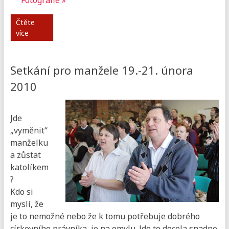
Fotografie »
Čtěte
více
Setkání pro manžele 19.-21. února
2010
Jde
„vyměnit“
manželku
a zůstat
katolíkem
?
Kdo si
myslí, že
je to nemožné nebo že k tomu potřebuje dobrého
církevního právníka, je na omylu. Jde to docela snadno.