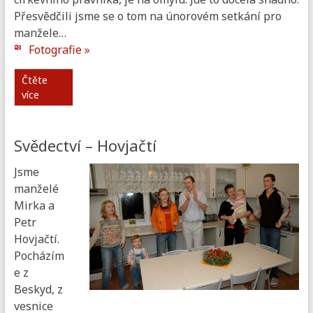
Přesvědčili jsme se o tom na únorovém setkání pro
manžele…
Fotografie »
Čtěte
více
Svědectví – Hovjačtí
Jsme
manželé
Mirka a
Petr
Hovjačtí.
Pocházím
e z
Beskyd, z
vesnice