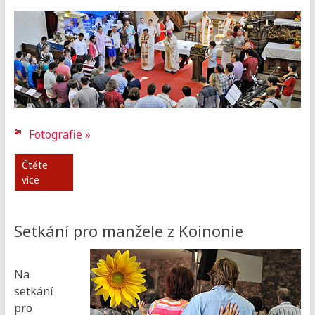
Fotografie »
Čtěte
více
Setkání pro manžele z Koinonie
Na
setkání
pro