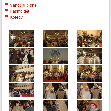
Vánoční písně
Pásmo dětí
Koledy