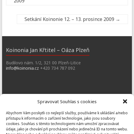
2009
Setkání Koinonie 12. – 13. prosince 2009
→
Koinonia Jan Křtitel – Oáza Plzeň
Budilovo nám. 1/2, 321 00 Plzeň-Litice
info@koinonia.cz
+420 734 787 092
Dobřany
Spravovat Souhlas s cookies
Náměstí T. G. M. 3, 334 41 Dobřany
Abychom Vám poskytli co nejlepší služby, používáme k ukládání a/nebo
dobrany@koinonia.cz
+420 733 741 190
přístupu k informacím o zařízení technologie, jako jsou soubory
cookies. Souhlas s těmito technologiemi nám umožní zpracovávat
údaje, jako je chování při procházení nebo jedinečná ID na tomto webu.