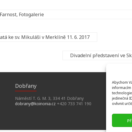
Farnost
,
Fotogalerie
tá ke sv. Mikuláši v Merklíně 11. 6. 2017
Divadelní představení ve S
Abychom Vám
Dobřany
informacím 
technologie
Náměstí T. G. M. 3, 334 41 Dobřany
jedinečná I
dobrany@koinonia.cz
+420 733 741 190
ovlivnit urči
Př