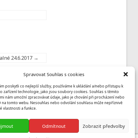
kalné 24.6.2017
→
Spravovat Souhlas s cookies
 poskytli co nejlepší služby, používáme k ukládání a/nebo přístupu k
Prusiny
o zařízení technologie, jako jsou soubory cookies. Souhlas s těmito
mi nám umožní zpracovávat údaje, jako je chování při procházení nebo
Nebílovy 36, Nebílovy 332 04
D na tomto webu. Nesouhlas nebo odvolání souhlasu může nepříznivě
prusiny@koinonia.cz
+420 605 232 788
té vlastnosti a funkce.
ijmout
Odmítnout
Zobrazit předvolby