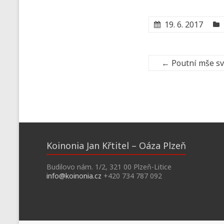
19. 6. 2017
←
Poutní mše sva
Koinonia Jan Křtitel – Oáza Plzeň
Budilovo nám. 1/2, 321 00 Plzeň-Litice
info@koinonia.cz
+420 734 787 092