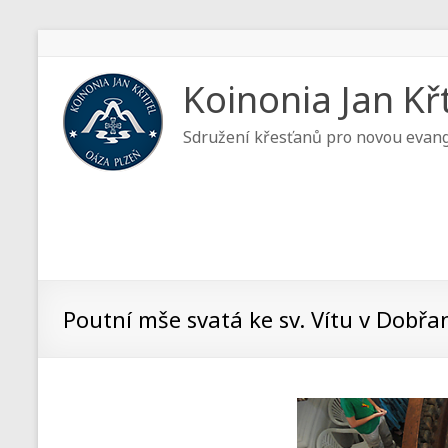
Koinonia Jan Křt
Sdružení křesťanů pro novou evang
Poutní mše svatá ke sv. Vítu v Dobř