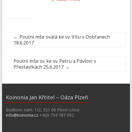
←
Poutní mše svatá ke sv. Vítu v Dobřanech
18.6.2017
Poutní mše sv. ke sv. Petru a Pavlovi v
Přestavlkách 25.6.2017
→
Koinonia Jan Křtitel – Oáza Plzeň
Budilovo nám. 1/2, 321 00 Plzeň-Litice
info@koinonia.cz
+420 734 787 092