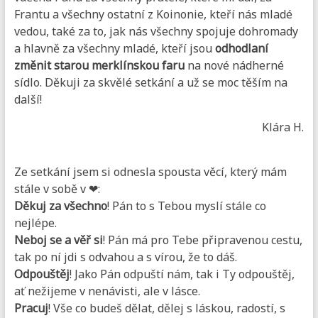
Frantu a všechny ostatní z Koinonie, kteří nás mladé
vedou, také za to, jak nás všechny spojuje dohromady
a hlavně
za všechny mladé, kteří jsou
odhodlaní
změnit starou merklínskou faru
na nové nádherné
sídlo. Děkuji za skvělé setkání a už se moc těším na
další!
Klára H.
Ze setkání jsem si odnesla spousta věcí, který mám
stále v sobě v ❤:
Děkuj za všechno
! Pán to s Tebou myslí stále co
nejlépe.
Neboj se a věř si
! Pán má pro Tebe připravenou cestu,
tak po ní jdi s odvahou a s vírou, že to dáš.
Odpouštěj
! Jako Pán odpuští nám, tak i Ty odpouštěj,
ať nežijeme v nenávisti, ale v lásce.
Pracuj
! Vše co budeš dělat, dělej s láskou, radostí, s