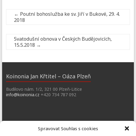
←
Poutní bohoslužba ke sv. Jiří v Bukové, 29. 4.
2018
Svatodušní obnova v Českých Budějovicích,
15.5.2018
→
Koinonia Jan Křtitel – Oáza Plzeň
Budilovo nám. 1/2, 321 00 Plzeň-Litice
info@koinonia.cz
+420 734 787 092
Dobřany
Spravovat Souhlas s cookies