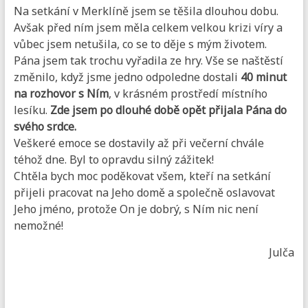
Na setkání v Merklíně jsem se těšila dlouhou dobu.
Avšak před ním jsem měla celkem velkou krizi víry a
vůbec jsem netušila, co se to děje s mým životem.
Pána jsem tak trochu vyřadila ze hry. Vše se naštěstí
změnilo, když jsme jedno odpoledne dostali
40 minut
na rozhovor s Ním
, v krásném prostředí místního
lesíku.
Zde jsem po dlouhé době opět přijala Pána do
svého srdce.
Veškeré emoce se dostavily až při večerní chvále
téhož dne. Byl to opravdu silný zážitek!
Chtěla bych moc poděkovat všem, kteří na setkání
přijeli pracovat na Jeho domě a společně oslavovat
Jeho jméno, protože On je dobrý, s Ním nic není
nemožné!
Julča