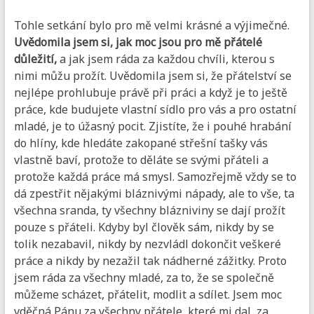
Tohle setkání bylo pro mě velmi krásné a výjimečné.
Uvědomila jsem si, jak moc jsou pro mě přátelé
důležití,
a jak jsem ráda za každou chvíli, kterou s
nimi můžu prožít. Uvědomila jsem si, že přátelství se
nejlépe prohlubuje právě při práci a když je to ještě
práce, kde budujete vlastní sídlo pro vás a pro ostatní
mladé, je to úžasný pocit. Zjistíte, že i pouhé hrabání
do hlíny, kde hledáte zakopané střešní tašky vás
vlastně baví, protože to děláte se svými přáteli a
protože každá práce má smysl. Samozřejmě vždy se to
dá zpestřit nějakými bláznivými nápady, ale to vše, ta
všechna sranda, ty všechny blázniviny se dají prožít
pouze s přáteli. Kdyby byl člověk sám, nikdy by se
tolik nezabavil, nikdy by nezvládl dokončit veškeré
práce a nikdy by nezažil tak nádherné zážitky. Proto
jsem ráda za všechny mladé, za to, že se společně
můžeme scházet, přátelit, modlit a sdílet. Jsem moc
vděčná Pánu za všechny přátele, které mi dal, za