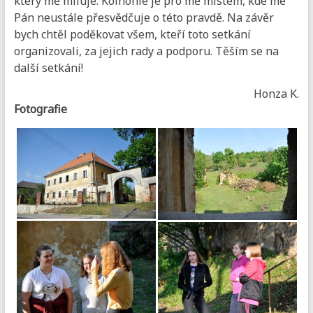
který mě miluje. Koinonie je pro mě místem, kde mě
Pán neustále přesvědčuje o této pravdě. Na závěr
bych chtěl poděkovat všem, kteří toto setkání
organizovali, za jejich rady a podporu. Těším se na
další setkání!
Honza K.
Fotografie