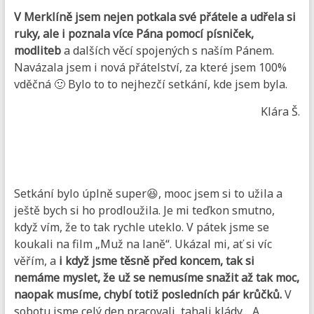
V Merklíně jsem nejen potkala své přátele a udřela si
ruky, ale i poznala více Pána pomocí písniček,
modliteb
a dalších věcí spojených s naším Pánem.
Navázala jsem i nová přátelství, za které jsem 100%
vděčná 🙂 Bylo to to nejhezčí setkání, kde jsem byla.
Klára Š.
Setkání bylo úplně super😆, mooc jsem si to užila a
ještě bych si ho prodloužila. Je mi teďkon smutno,
když vím, že to tak rychle uteklo. V pátek jsme se
koukali na film „Muž na laně“. Ukázal mi, ať si víc
věřím, a
i když jsme těsně před koncem, tak si
nemáme myslet, že už se nemusíme snažit až tak moc,
naopak musíme, chybí totiž posledních pár krůčků.
V
sobotu jsme celý den pracovali, tahali klády… A