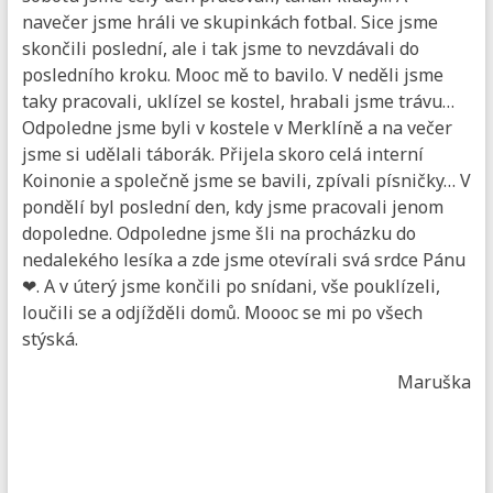
navečer jsme hráli ve skupinkách fotbal. Sice jsme
skončili poslední, ale i tak jsme to nevzdávali do
posledního kroku. Mooc mě to bavilo. V neděli jsme
taky pracovali, uklízel se kostel, hrabali jsme trávu…
Odpoledne jsme byli v kostele v Merklíně a na večer
jsme si udělali táborák. Přijela skoro celá interní
Koinonie a společně jsme se bavili, zpívali písničky… V
pondělí byl poslední den, kdy jsme pracovali jenom
dopoledne. Odpoledne jsme šli na procházku do
nedalekého lesíka a zde jsme otevírali svá srdce Pánu
❤. A v úterý jsme končili po snídani, vše pouklízeli,
loučili se a odjížděli domů. Moooc se mi po všech
stýská.
Maruška