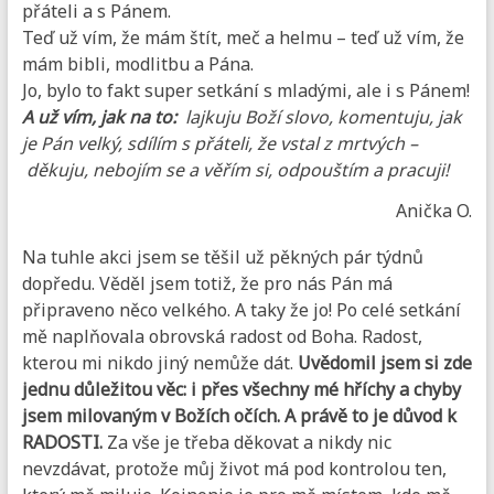
přáteli a s Pánem.
Teď už vím, že mám štít, meč a helmu – teď už vím, že
mám bibli, modlitbu a Pána.
Jo, bylo to fakt super setkání s mladými, ale i s Pánem!
A už vím, jak na to:
lajkuju Boží slovo, komentuju, jak
je Pán velký, sdílím s přáteli, že vstal z mrtvých –
děkuju, nebojím se a věřím si, odpouštím a pracuji!
Anička O.
Na tuhle akci jsem se těšil už pěkných pár týdnů
dopředu. Věděl jsem totiž, že pro nás Pán má
připraveno něco velkého. A taky že jo! Po celé setkání
mě naplňovala obrovská radost od Boha. Radost,
kterou mi nikdo jiný nemůže dát.
Uvědomil jsem si zde
jednu důležitou věc: i přes všechny mé hříchy a chyby
jsem milovaným v Božích očích. A právě to je důvod k
RADOSTI.
Za vše je třeba děkovat a nikdy nic
nevzdávat, protože můj život má pod kontrolou ten,