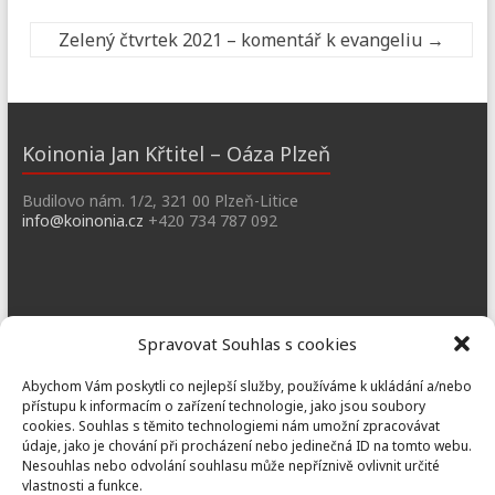
Zelený čtvrtek 2021 – komentář k evangeliu
→
Koinonia Jan Křtitel – Oáza Plzeň
Budilovo nám. 1/2, 321 00 Plzeň-Litice
info@koinonia.cz
+420 734 787 092
Dobřany
Spravovat Souhlas s cookies
Náměstí T. G. M. 3, 334 41 Dobřany
Abychom Vám poskytli co nejlepší služby, používáme k ukládání a/nebo
dobrany@koinonia.cz
+420 733 741 190
přístupu k informacím o zařízení technologie, jako jsou soubory
cookies. Souhlas s těmito technologiemi nám umožní zpracovávat
údaje, jako je chování při procházení nebo jedinečná ID na tomto webu.
Nesouhlas nebo odvolání souhlasu může nepříznivě ovlivnit určité
vlastnosti a funkce.