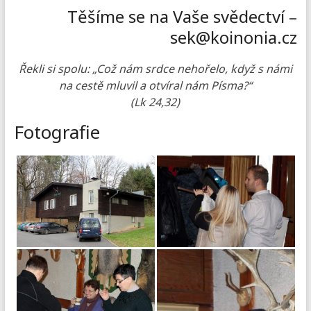
Těšíme se na Vaše svědectví –
sek@koinonia.cz
Řekli si spolu: „Což nám srdce nehořelo, když s námi
na cestě mluvil a otvíral nám Písma?“
(Lk 24,32)
Fotografie