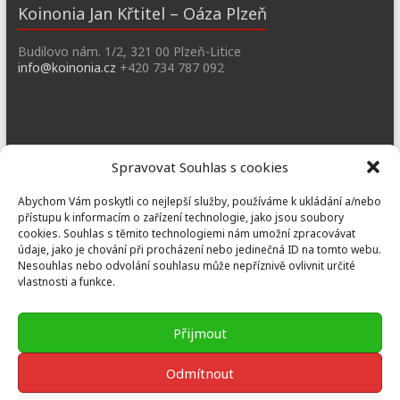
Koinonia Jan Křtitel – Oáza Plzeň
Budilovo nám. 1/2, 321 00 Plzeň-Litice
info@koinonia.cz
+420 734 787 092
Dobřany
Spravovat Souhlas s cookies
Náměstí T. G. M. 3, 334 41 Dobřany
Abychom Vám poskytli co nejlepší služby, používáme k ukládání a/nebo
dobrany@koinonia.cz
+420 733 741 190
přístupu k informacím o zařízení technologie, jako jsou soubory
cookies. Souhlas s těmito technologiemi nám umožní zpracovávat
údaje, jako je chování při procházení nebo jedinečná ID na tomto webu.
Nesouhlas nebo odvolání souhlasu může nepříznivě ovlivnit určité
vlastnosti a funkce.
Prusiny
Nebílovy 36, Nebílovy 332 04
Přijmout
prusiny@koinonia.cz
+420 605 232 788
Odmítnout