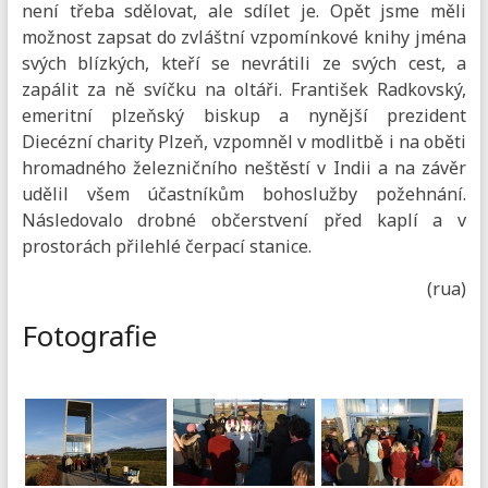
není třeba sdělovat, ale sdílet je. Opět jsme měli
možnost zapsat do zvláštní vzpomínkové knihy jména
svých blízkých, kteří se nevrátili ze svých cest, a
zapálit za ně svíčku na oltáři. František Radkovský,
emeritní plzeňský biskup a nynější prezident
Diecézní charity Plzeň, vzpomněl v modlitbě i na oběti
hromadného železničního neštěstí v Indii a na závěr
udělil všem účastníkům bohoslužby požehnání.
Následovalo drobné občerstvení před kaplí a v
prostorách přilehlé čerpací stanice.
(rua)
Fotografie