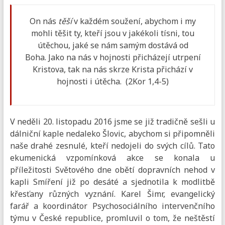
On nás
těší
v každém soužení, abychom i my
mohli těšit ty, kteří jsou v jakékoli tísni, tou
útěchou, jaké se nám samým dostává od
Boha. Jako na nás v hojnosti přicházejí utrpení
Kristova, tak na nás skrze Krista přichází v
hojnosti i útěcha.
(2Kor 1,4-5)
V neděli 20. listopadu 2016 jsme se již tradičně sešli u
dálniční kaple nedaleko Šlovic, abychom si připomněli
naše drahé zesnulé, kteří nedojeli do svých cílů. Tato
ekumenická vzpomínková akce se konala u
příležitosti Světového dne obětí dopravních nehod v
kapli Smíření již po desáté a sjednotila k modlitbě
křesťany různých vyznání. Karel Šimr, evangelický
farář a koordinátor Psychosociálního intervenčního
týmu v České republice, promluvil o tom, že neštěstí