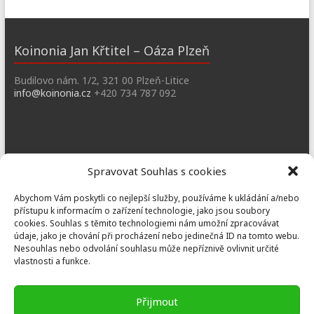
Koinonia Jan Křtitel – Oáza Plzeň
Budilovo nám. 1/2, 321 00 Plzeň-Litice
info@koinonia.cz
+420 734 787 092
Dobřany
Spravovat Souhlas s cookies
Náměstí T. G. M. 3, 334 41 Dobřany
Abychom Vám poskytli co nejlepší služby, používáme k ukládání a/nebo
dobrany@koinonia.cz
+420 733 741 190
přístupu k informacím o zařízení technologie, jako jsou soubory
cookies. Souhlas s těmito technologiemi nám umožní zpracovávat
údaje, jako je chování při procházení nebo jedinečná ID na tomto webu.
Nesouhlas nebo odvolání souhlasu může nepříznivě ovlivnit určité
vlastnosti a funkce.
Prusiny
Nebílovy 36, Nebílovy 332 04
Přijmout
prusiny@koinonia.cz
+420 605 232 788