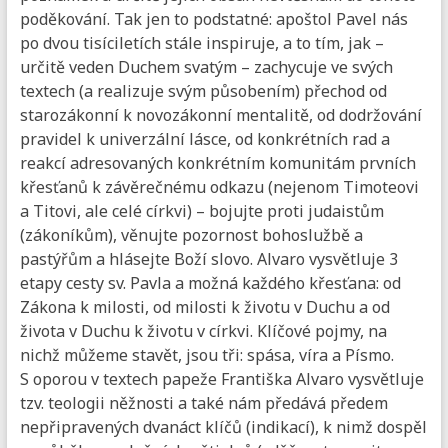
poděkování. Tak jen to podstatné: apoštol Pavel nás
po dvou tisíciletích stále inspiruje, a to tím, jak –
určitě veden Duchem svatým – zachycuje ve svých
textech (a realizuje svým působením) přechod od
starozákonní k novozákonní mentalitě, od dodržování
pravidel k univerzální lásce, od konkrétních rad a
reakcí adresovaných konkrétním komunitám prvních
křesťanů k závěrečnému odkazu (nejenom Timoteovi
a Titovi, ale celé církvi) – bojujte proti judaistům
(zákoníkům), věnujte pozornost bohoslužbě a
pastýřům a hlásejte Boží slovo. Alvaro vysvětluje 3
etapy cesty sv. Pavla a možná každého křesťana: od
Zákona k milosti, od milosti k životu v Duchu a od
života v Duchu k životu v církvi. Klíčové pojmy, na
nichž můžeme stavět, jsou tři: spása, víra a Písmo.
S oporou v textech papeže Františka Alvaro vysvětluje
tzv. teologii něžnosti a také nám předává předem
nepřipravených dvanáct klíčů (indikací), k nimž dospěl