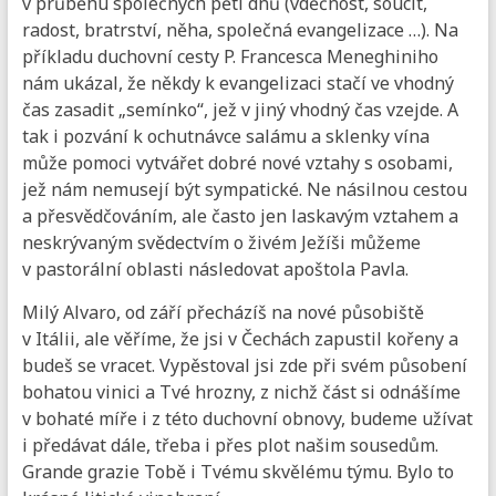
v průběhu společných pěti dnů (vděčnost, soucit,
radost, bratrství, něha, společná evangelizace …). Na
příkladu duchovní cesty P. Francesca Meneghiniho
nám ukázal, že někdy k evangelizaci stačí ve vhodný
čas zasadit „semínko“, jež v jiný vhodný čas vzejde. A
tak i pozvání k ochutnávce salámu a sklenky vína
může pomoci vytvářet dobré nové vztahy s osobami,
jež nám nemusejí být sympatické. Ne násilnou cestou
a přesvědčováním, ale často jen laskavým vztahem a
neskrývaným svědectvím o živém Ježíši můžeme
v pastorální oblasti následovat apoštola Pavla.
Milý Alvaro, od září přecházíš na nové působiště
v Itálii, ale věříme, že jsi v Čechách zapustil kořeny a
budeš se vracet. Vypěstoval jsi zde při svém působení
bohatou vinici a Tvé hrozny, z nichž část si odnášíme
v bohaté míře i z této duchovní obnovy, budeme užívat
i předávat dále, třeba i přes plot našim sousedům.
Grande grazie Tobě i Tvému skvělému týmu. Bylo to