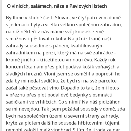
O vinicích, salámech, něze a Pavlových listech
Bydlíme v klidné části Slovan, ve čtyřpatrovém domě
s jedenácti byty a vcelku velkou společnou zahradou,
na níž někteří z nás máme svůj kousek země
s možností pěstovat cokoliv. Na jižní straně naší
zahrady sousedíme s pánem, kvalifikovaným
zahradníkem na penzi, který má na své zahrádce –
kromě jiného – třicetiletou vinnou révu. Každý rok
koncem léta nám přes plot podává košík voňavých a
sladkých hroznů. Vloni jsem se osmělil a poprosil ho,
zda by mi nedal sadičku, že bych si na své parcelce
začal také pěstovat víno. Dopadlo to tak, že mi letos
v březnu přes plot podal dvě bedýnky s osmnácti
sadičkami ve vrhlíčcích. Co s nimi? Na náš pidizáhon
se mi nevejdou. Tak jsem požádal sousedy v domě, zda
bych na společném území u severní strany zahrady,
kryté za plotem dalšího souseda hřbitovními tújemi,
nemohl založit malý vinohrad. S tím, že úroda za pár