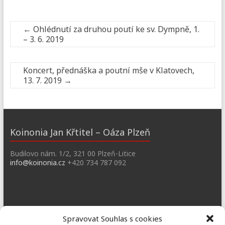
←
Ohlédnutí za druhou poutí ke sv. Dympně, 1.
– 3. 6. 2019
Koncert, přednáška a poutní mše v Klatovech,
13. 7. 2019
→
Koinonia Jan Křtitel – Oáza Plzeň
Budilovo nám. 1/2, 321 00 Plzeň-Litice
info@koinonia.cz
+420 734 787 092
Dobřany
Spravovat Souhlas s cookies