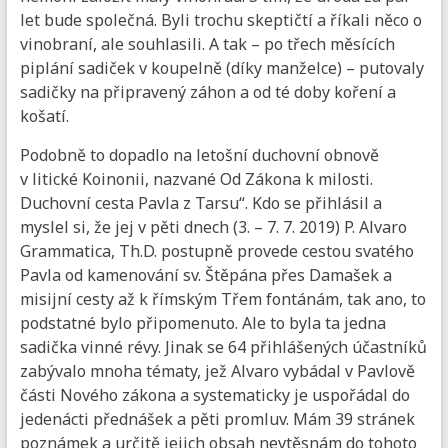
let bude společná. Byli trochu skeptičtí a říkali něco o
vinobraní, ale souhlasili. A tak – po třech měsících
piplání sadiček v koupelně (díky manželce) – putovaly
sadičky na připravený záhon a od té doby koření a
košatí.
Podobně to dopadlo na letošní duchovní obnově
v litické Koinonii, nazvané Od Zákona k milosti.
Duchovní cesta Pavla z Tarsu“. Kdo se přihlásil a
myslel si, že jej v pěti dnech (3. – 7. 7. 2019) P. Alvaro
Grammatica, Th.D. postupně provede cestou svatého
Pavla od kamenování sv. Štěpána přes Damašek a
misijní cesty až k římským Třem fontánám, tak ano, to
podstatné bylo připomenuto. Ale to byla ta jedna
sadička vinné révy. Jinak se 64 přihlášených účastníků
zabývalo mnoha tématy, jež Alvaro vybádal v Pavlově
části Nového zákona a systematicky je uspořádal do
jedenácti přednášek a pěti promluv. Mám 39 stránek
poznámek a určitě jejich obsah nevtěsnám do tohoto