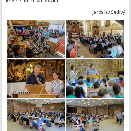
krásné litické vinobraní.
Jaroslav Šedivý