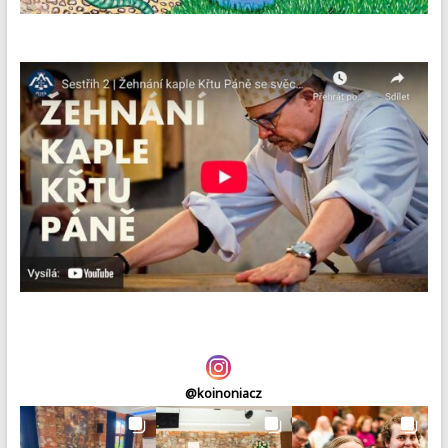
@
koinoniacz