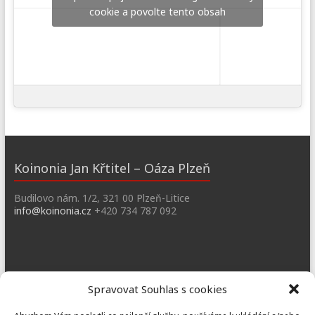
cookie a povolte tento obsah
Koinonia Jan Křtitel – Oáza Plzeň
Budilovo nám. 1/2, 321 00 Plzeň-Litice
info@koinonia.cz
+420 734 787 092
Dobřany
Spravovat Souhlas s cookies
Náměstí T. G. M. 3, 334 41 Dobřany