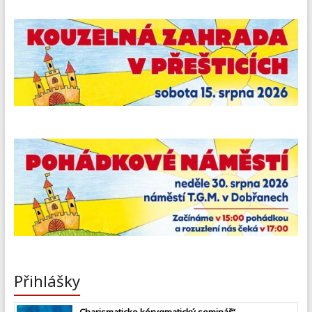
Přihlášky
„Charismaticko kérygmatický seminář“