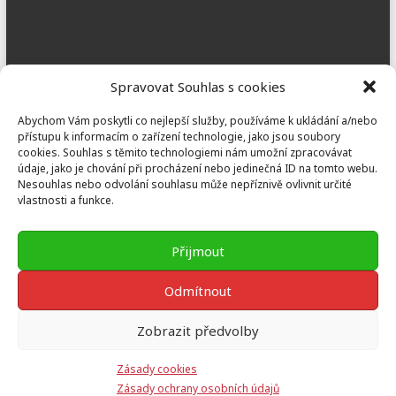
Dobřany
Spravovat Souhlas s cookies
Náměstí T. G. M. 3, 334 41 Dobřany
Abychom Vám poskytli co nejlepší služby, používáme k ukládání a/nebo
dobrany@koinonia.cz
+420 733 741 190
přístupu k informacím o zařízení technologie, jako jsou soubory
cookies. Souhlas s těmito technologiemi nám umožní zpracovávat
údaje, jako je chování při procházení nebo jedinečná ID na tomto webu.
Nesouhlas nebo odvolání souhlasu může nepříznivě ovlivnit určité
vlastnosti a funkce.
Prusiny
Nebílovy 36, Nebílovy 332 04
Přijmout
prusiny@koinonia.cz
+420 605 232 788
Odmítnout
Zobrazit předvolby
Copyright © 2026
Koinonia Jan Křtitel
Theme by:
ThemeGrill
Powered
Zásady cookies
by:
WordPress
Zásady ochrany osobních údajů