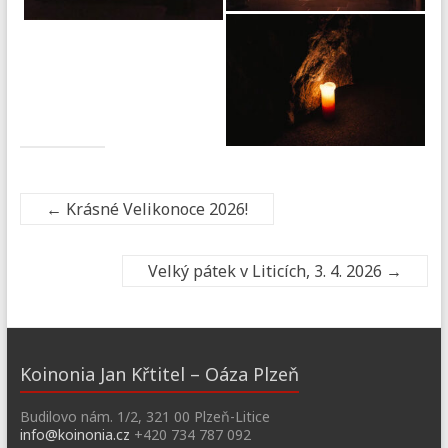
←
Krásné Velikonoce 2026!
Velký pátek v Liticích, 3. 4. 2026
→
Koinonia Jan Křtitel – Oáza Plzeň
Budilovo nám. 1/2, 321 00 Plzeň-Litice
info@koinonia.cz
+420 734 787 092