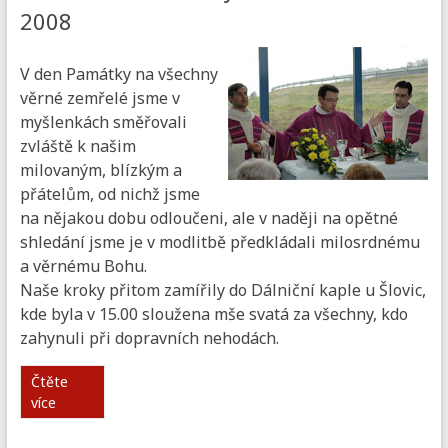
2008
V den Památky na všechny
věrné zemřelé jsme v
myšlenkách směřovali
zvláště k našim
milovaným, blízkým a
přátelům, od nichž jsme
na nějakou dobu odloučeni, ale v naději na opětné
shledání jsme je v modlitbě předkládali milosrdnému
a věrnému Bohu.
Naše kroky přitom zamířily do Dálniční kaple u Šlovic,
kde byla v 15.00 sloužena mše svatá za všechny, kdo
zahynuli při dopravních nehodách.
Čtěte
více