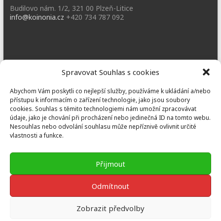
Budilovo nám. 1/2, 321 00 Plzeň-Litice
info@koinonia.cz
+420 734 787 092
Dobřany
Spravovat Souhlas s cookies
Náměstí T. G. M. 3, 334 41 Dobřany
Abychom Vám poskytli co nejlepší služby, používáme k ukládání a/nebo
dobrany@koinonia.cz
+420 733 741 190
přístupu k informacím o zařízení technologie, jako jsou soubory
cookies. Souhlas s těmito technologiemi nám umožní zpracovávat
údaje, jako je chování při procházení nebo jedinečná ID na tomto webu.
Nesouhlas nebo odvolání souhlasu může nepříznivě ovlivnit určité
vlastnosti a funkce.
Prusiny
Nebílovy 36, Nebílovy 332 04
Přijmout
prusiny@koinonia.cz
+420 605 232 788
Odmítnout
Zobrazit předvolby