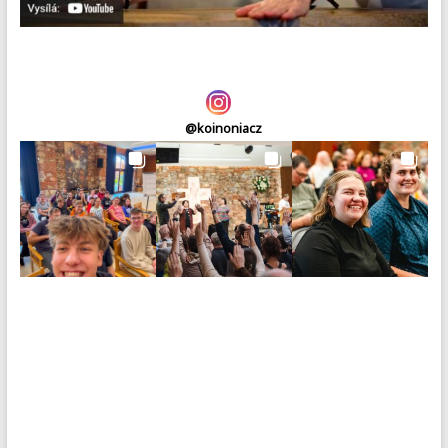
@
koinoniacz