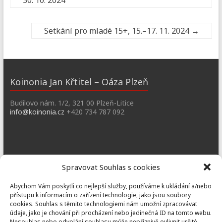
30. 10. 2024
Setkání pro mladé 15+, 15.–17. 11. 2024
→
Koinonia Jan Křtitel – Oáza Plzeň
Budilovo nám. 1/2, 321 00 Plzeň-Litice
info@koinonia.cz
+420 734 787 092
Dobřany
Spravovat Souhlas s cookies
Náměstí T. G. M. 3, 334 41 Dobřany
Abychom Vám poskytli co nejlepší služby, používáme k ukládání a/nebo
dobrany@koinonia.cz
+420 733 741 190
přístupu k informacím o zařízení technologie, jako jsou soubory
cookies. Souhlas s těmito technologiemi nám umožní zpracovávat
údaje, jako je chování při procházení nebo jedinečná ID na tomto webu.
Nesouhlas nebo odvolání souhlasu může nepříznivě ovlivnit určité