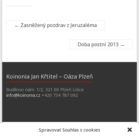
←
Zasněžený pozdrav z Jeruzaléma
Doba postní 2013
→
Koinonia Jan Křtitel – Oáza Plzeň
Budilovo nám. 1/2, 321 00 Plzeň-Litice
info@koinonia.cz
+420 734 787 092
Dobřany
Spravovat Souhlas s cookies
Náměstí T. G. M. 3, 334 41 Dobřany