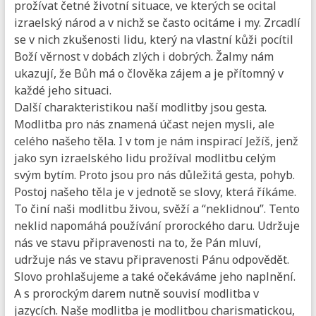
prožívat četné životní situace, ve kterých se ocital
izraelský národ a v nichž se často ocitáme i my. Zrcadlí
se v nich zkušenosti lidu, který na vlastní kůži pocítil
Boží věrnost v dobách zlých i dobrých. Žalmy nám
ukazují, že Bůh má o člověka zájem a je přítomný v
každé jeho situaci.
Další charakteristikou naší modlitby jsou gesta.
Modlitba pro nás znamená účast nejen mysli, ale
celého našeho těla. I v tom je nám inspirací Ježíš, jenž
jako syn izraelského lidu prožíval modlitbu celým
svým bytím. Proto jsou pro nás důležitá gesta, pohyb.
Postoj našeho těla je v jednotě se slovy, která říkáme.
To činí naši modlitbu živou, svěží a “neklidnou”. Tento
neklid napomáhá používání prorockého daru. Udržuje
nás ve stavu připravenosti na to, že Pán mluví,
udržuje nás ve stavu připravenosti Pánu odpovědět.
Slovo prohlašujeme a také očekáváme jeho naplnění.
A s prorockým darem nutně souvisí modlitba v
jazycích. Naše modlitba je modlitbou charismatickou,