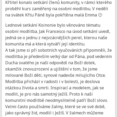
Křtitel konalo setkání členů komunity, v rámci kterého
proběhl kurs zaměřený na osobní modlitbu. V neděli
na svátek Křtu Páně byla pokřtěna malá Emma 🙂
Lednové setkání Koinonie bylo věnováno tématu
osobní modlitba. Jak Francesco na úvod setkání uvedl,
jedná se o jednu z nejvzácnějších perel, kterou naše
komunita má a která vytváří její identitu.
A tak jsme si při sobotních vyučováních připomněli, že
modlitba je především velký dar od Pána, pod vedením
Ducha svatého je naší odpovědí na Boží dotek,
okamžik znovuzrození a ujištění v tom, že jsme
milované Boží děti, synové nadevše milujícího Otce.
Modlitba přichází v radosti i v bolesti, je doslova
otázkou života a smrti. Inspirací a modelem, jak se
modlit, je pro nás samotný Ježíš. Proto k naší
komunitní modlitbě neodmyslitelně patří Boží slovo.
Velmi často používáme žalmy, které se ve své době,
jako správný žid, modlil i Ježíš. V žalmech můžeme