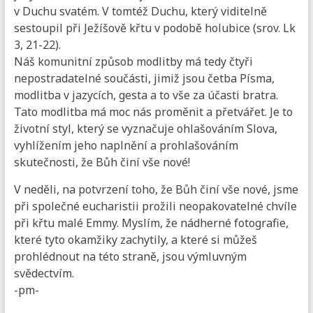
v Duchu svatém. V tomtéž Duchu, který viditelně
sestoupil při Ježíšově křtu v podobě holubice (srov. Lk
3, 21-22).
Náš komunitní způsob modlitby má tedy čtyři
nepostradatelné součásti, jimiž jsou četba Písma,
modlitba v jazycích, gesta a to vše za účasti bratra.
Tato modlitba má moc nás proměnit a přetvářet. Je to
životní styl, který se vyznačuje ohlašováním Slova,
vyhlížením jeho naplnění a prohlašováním
skutečnosti, že Bůh činí vše nové!
V neděli, na potvrzení toho, že Bůh činí vše nové, jsme
při společné eucharistii prožili neopakovatelné chvíle
při křtu malé Emmy. Myslím, že nádherné fotografie,
které tyto okamžiky zachytily, a které si můžeš
prohlédnout na této straně, jsou výmluvným
svědectvím.
-pm-