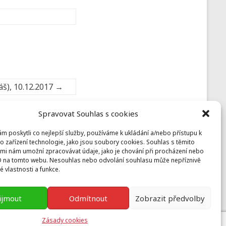
áš), 10.12.2017
→
Spravovat Souhlas s cookies
 poskytli co nejlepší služby, používáme k ukládání a/nebo přístupu k
Prusiny
o zařízení technologie, jako jsou soubory cookies. Souhlas s těmito
mi nám umožní zpracovávat údaje, jako je chování při procházení nebo
Nebílovy 36, Nebílovy 332 04
D na tomto webu. Nesouhlas nebo odvolání souhlasu může nepříznivě
prusiny@koinonia.cz
+420 605 232 788
té vlastnosti a funkce.
ijmout
Odmítnout
Zobrazit předvolby
Zásady cookies
ess