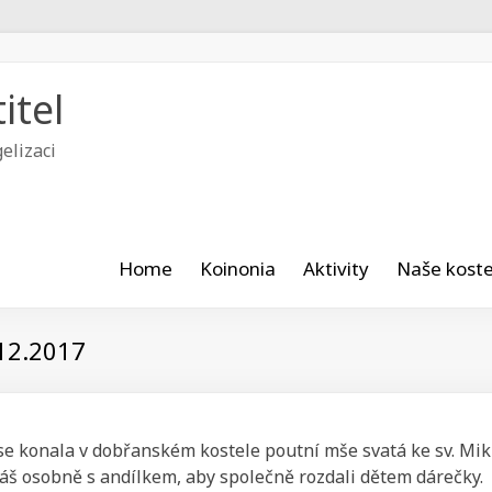
itel
elizaci
Home
Koinonia
Aktivity
Naše koste
.12.2017
 se konala v dobřanském kostele poutní mše svatá ke sv. Mik
láš osobně s andílkem, aby společně rozdali dětem dárečky.