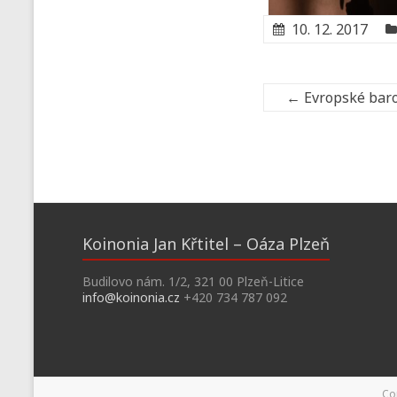
10. 12. 2017
←
Evropské baro
Koinonia Jan Křtitel – Oáza Plzeň
Budilovo nám. 1/2, 321 00 Plzeň-Litice
info@koinonia.cz
+420 734 787 092
Co