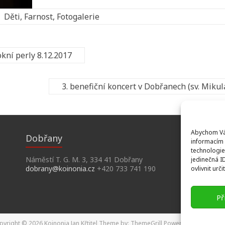
Děti
,
Farnost
,
Fotogalerie
kní perly 8.12.2017
3. benefiční koncert v Dobřanech (sv. Mikul
Abychom Vám
Dobřany
informacím 
technologie
Náměstí T. G. M. 3, 334 41 Dobřany
jedinečná I
dobrany@koinonia.cz
+420 733 741 190
ovlivnit urči
Př
pyright © 2026
Koinonia Jan Křtitel
Theme by:
ThemeGrill
Powered by:
WordPr