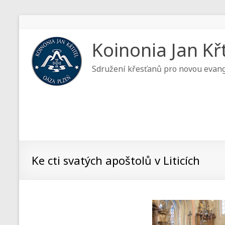
Koinonia Jan Křt
Sdružení křesťanů pro novou evang
Ke cti svatých apoštolů v Liticích