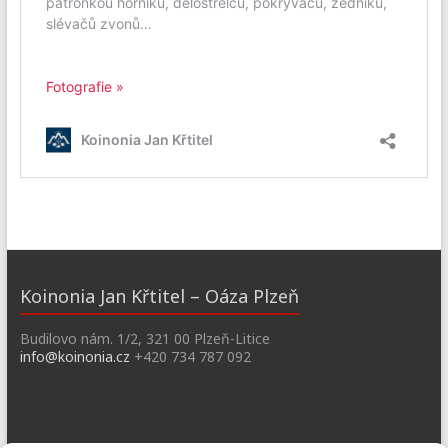
Koinonia Jan Křtitel – Oáza Plzeň
Budilovo nám. 1/2, 321 00 Plzeň-Litice
info@koinonia.cz
+420 734 787 092