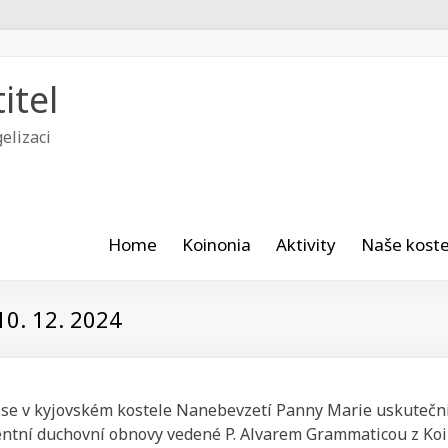
itel
elizaci
Home
Koinonia
Aktivity
Naše koste
10. 12. 2024
e se v kyjovském kostele Nanebevzetí Panny Marie uskutečnil
entní duchovní obnovy vedené P. Alvarem Grammaticou z Koin