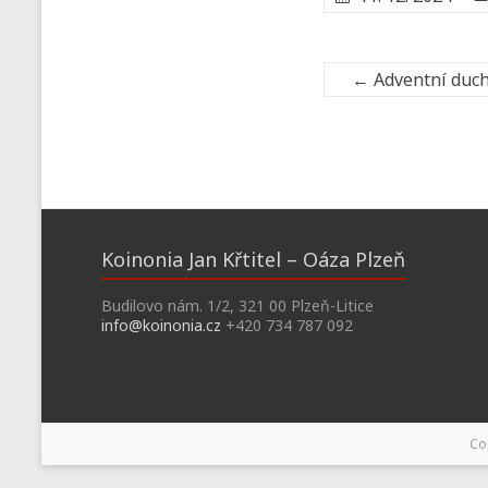
←
Adventní ducho
Koinonia Jan Křtitel – Oáza Plzeň
Budilovo nám. 1/2, 321 00 Plzeň-Litice
info@koinonia.cz
+420 734 787 092
Co