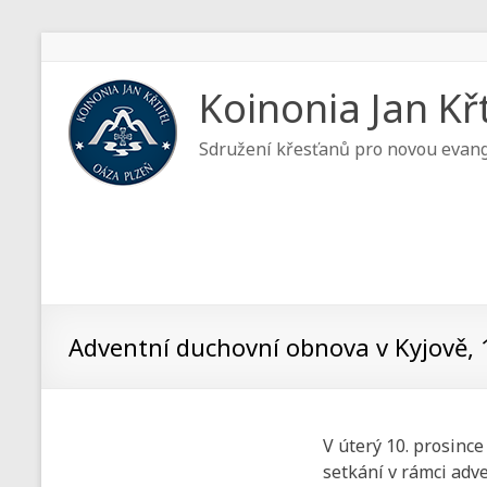
Koinonia Jan Křt
Sdružení křesťanů pro novou evang
Adventní duchovní obnova v Kyjově, 
V úterý 10. prosinc
setkání v rámci adv