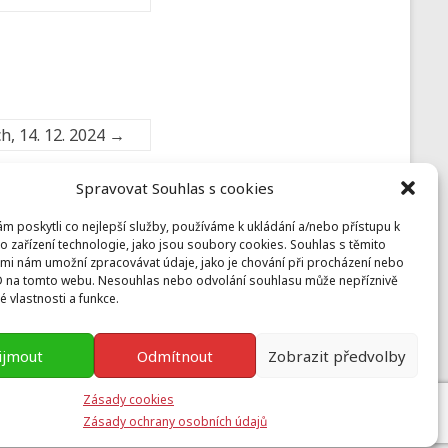
h, 14. 12. 2024
→
Spravovat Souhlas s cookies
 poskytli co nejlepší služby, používáme k ukládání a/nebo přístupu k
Prusiny
o zařízení technologie, jako jsou soubory cookies. Souhlas s těmito
mi nám umožní zpracovávat údaje, jako je chování při procházení nebo
Nebílovy 36, Nebílovy 332 04
D na tomto webu. Nesouhlas nebo odvolání souhlasu může nepříznivě
prusiny@koinonia.cz
+420 605 232 788
té vlastnosti a funkce.
ijmout
Odmítnout
Zobrazit předvolby
Zásady cookies
ess
Zásady ochrany osobních údajů