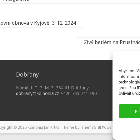
vní obnova v Kyjově, 3. 12. 2024
Živý betlém na Prusinác
Abychom Vám
Dobřany
informacím 
technologie
Náměstí T. G. M. 3, 334 41 Dobřany
jedinečná I
dobrany@koinonia.cz
+420 733 741 190
ovlivnit urči
Př
pyright © 2026
Koinonia Jan Křtitel
Theme by:
ThemeGrill
Powered by:
WordPr