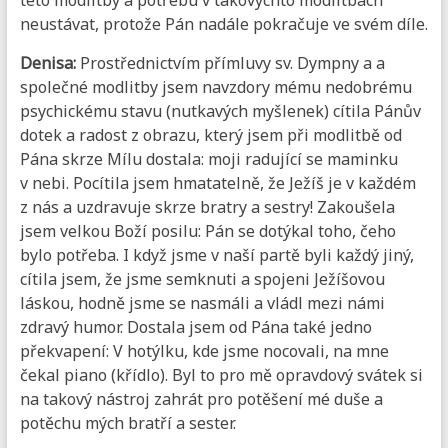
neustávat, protože Pán nadále pokračuje ve svém díle.
Denisa:
Prostřednictvím přímluvy sv. Dympny a a
společné modlitby jsem navzdory mému nedobrému
psychickému stavu (nutkavých myšlenek) cítila Pánův
dotek a radost z obrazu, který jsem při modlitbě od
Pána skrze Mílu dostala: moji radující se maminku
v nebi. Pocítila jsem hmatatelně, že Ježíš je v každém
z nás a uzdravuje skrze bratry a sestry! Zakoušela
jsem velkou Boží posilu: Pán se dotýkal toho, čeho
bylo potřeba. I když jsme v naší partě byli každý jiný,
cítila jsem, že jsme semknuti a spojeni Ježíšovou
láskou, hodně jsme se nasmáli a vládl mezi námi
zdravý humor. Dostala jsem od Pána také jedno
překvapení: V hotýlku, kde jsme nocovali, na mne
čekal piano (křídlo). Byl to pro mě opravdový svátek si
na takový nástroj zahrát pro potěšení mé duše a
potěchu mých bratří a sester.