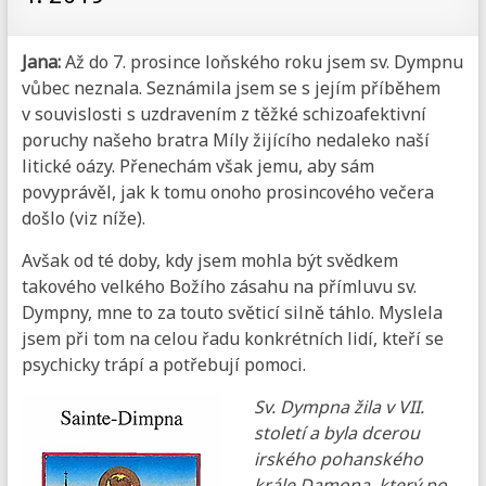
Jana:
Až do 7. prosince loňského roku jsem sv. Dympnu
vůbec neznala. Seznámila jsem se s jejím příběhem
v souvislosti s uzdravením z těžké schizoafektivní
poruchy našeho bratra Míly žijícího nedaleko naší
litické oázy. Přenechám však jemu, aby sám
povyprávěl, jak k tomu onoho prosincového večera
došlo (viz níže).
Avšak od té doby, kdy jsem mohla být svědkem
takového velkého Božího zásahu na přímluvu sv.
Dympny, mne to za touto světicí silně táhlo. Myslela
jsem při tom na celou řadu konkrétních lidí, kteří se
psychicky trápí a potřebují pomoci.
Sv. Dympna žila v VII.
století a byla dcerou
irského pohanského
krále Damona, který po