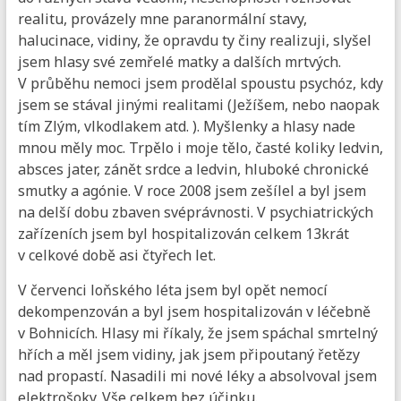
realitu, provázely mne paranormální stavy,
halucinace, vidiny, že opravdu ty činy realizuji, slyšel
jsem hlasy své zemřelé matky a dalších mrtvých.
V průběhu nemoci jsem prodělal spoustu psychóz, kdy
jsem se stával jinými realitami (Ježíšem, nebo naopak
tím Zlým, vlkodlakem atd. ). Myšlenky a hlasy nade
mnou měly moc. Trpělo i moje tělo, časté koliky ledvin,
absces jater, zánět srdce a ledvin, hluboké chronické
smutky a agónie. V roce 2008 jsem zešílel a byl jsem
na delší dobu zbaven svéprávnosti. V psychiatrických
zařízeních jsem byl hospitalizován celkem 13krát
v celkové době asi čtyřech let.
V červenci loňského léta jsem byl opět nemocí
dekompenzován a byl jsem hospitalizován v léčebně
v Bohnicích. Hlasy mi říkaly, že jsem spáchal smrtelný
hřích a měl jsem vidiny, jak jsem připoutaný řetězy
nad propastí. Nasadili mi nové léky a absolvoval jsem
elektrošoky. Vše celkem bez účinku.