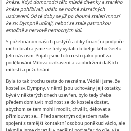
kněze. Když domorodci tělo mladé dívenky a starého
kněze pohřbívali, událo se hodně zázračných
uzdravení. Od té doby se již po dlouhá staletí mnozí
ke sv. Dympně utíkají, neboť se stala patronkou
emočně a nervově nemocných lidí.
S požehnáním našich pastýřů a díky finanční podpoře
mého bratra jsme se tedy vydali do belgického Geelu.
Jelo nás osm. Pojali jsme tuto cestu jako pouť za
poděkování Mílova uzdravení a za obdržení dalších
milostí a požehnání.
Byla to tak trochu cesta do neznáma. Věděli jsme, že
kostel sv. Dympny, v němž jsou uchovány její ostatky,
bývá v některých dnech uzavřen, bylo tedy třeba
předem domluvit možnost se do kostela dostat,
abychom se tam mohli modlit, chválit, děkovat a
přimlouvat se… Před samotným odjezdem naše
spojení s tamější kontaktní osobou poněkud vázlo, ale
jakmile jsme dorazili v nedělní podvečer do cíle, vše