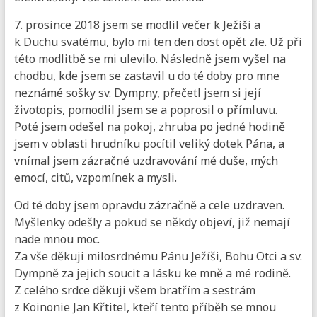
7. prosince 2018 jsem se modlil večer k Ježíši a
k Duchu svatému, bylo mi ten den dost opět zle. Už při
této modlitbě se mi ulevilo. Následně jsem vyšel na
chodbu, kde jsem se zastavil u do té doby pro mne
neznámé sošky sv. Dympny, přečetl jsem si její
životopis, pomodlil jsem se a poprosil o přímluvu.
Poté jsem odešel na pokoj, zhruba po jedné hodině
jsem v oblasti hrudníku pocítil veliký dotek Pána, a
vnímal jsem zázračné uzdravování mé duše, mých
emocí, citů, vzpomínek a mysli.
Od té doby jsem opravdu zázračně a cele uzdraven.
Myšlenky odešly a pokud se někdy objeví, již nemají
nade mnou moc.
Za vše děkuji milosrdnému Pánu Ježíši, Bohu Otci a sv.
Dympně za jejich soucit a lásku ke mně a mé rodině.
Z celého srdce děkuji všem bratřím a sestrám
z Koinonie Jan Křtitel, kteří tento příběh se mnou