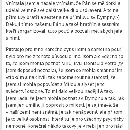
Vnímala jsem a nadále vnímám, že Pán se mě dotkl a
udělal ve mně své další velké dílo uzdravení. A to na
přímluvy bratří a sester a na přímluvu sv. Dympny.:-)
Děkuji tímto našemu Pánu a také bratřím a sestrám,
kteří zorganizovali tuto pouť, a pozvali mě, abych jela
s nimi.
Petra:
Je pro mne náročné být s lidmi a samotná pouť
byla pro mě z tohoto důvodu dřina. Jsem ale vděčná za
to, že jsem mohla poznat Mílu, Evu, Denisu a Petra (ty
jsem doposud neznala), že jsem se mohla smát našim
vtípkům a na chvíli tak zapomenout na starosti, že
jsem si mohla popovídat s Mílou a slyšet jeho
svědectví osobně. To mi dalo velkou naději! A taky
jsem ráda, že jsem mohla poznat sv. Dympnu a tak, jak
jsem jen uměla, ji poprosit o milosti. Je zajímavé, že
v naší zemi není známá, je tak nenápadná, ale přitom
je to velká osobnost, která tu je pro všechny psychicky
nemocné! Konečně někdo takový je v nebi jen pro nás!