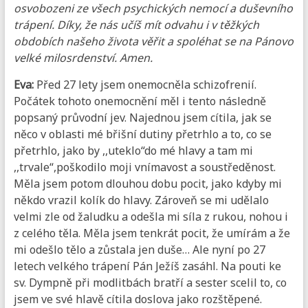
osvobozeni ze všech psychických nemocí a duševního
trápení. Díky, že nás učíš mít odvahu i v těžkých
obdobích našeho života věřit a spoléhat se na Pánovo
velké milosrdenství. Amen.
Eva:
Před 27 lety jsem onemocněla schizofrenií.
Počátek tohoto onemocnění měl i tento následně
popsaný průvodní jev. Najednou jsem cítila, jak se
něco v oblasti mé břišní dutiny přetrhlo a to, co se
přetrhlo, jako by ,,uteklo“do mé hlavy a tam mi
,,trvale“,poškodilo moji vnímavost a soustředěnost.
Měla jsem potom dlouhou dobu pocit, jako kdyby mi
někdo vrazil kolík do hlavy. Zároveň se mi udělalo
velmi zle od žaludku a odešla mi síla z rukou, nohou i
z celého těla. Měla jsem tenkrát pocit, že umírám a že
mi odešlo tělo a zůstala jen duše… Ale nyní po 27
letech velkého trápení Pán Ježíš zasáhl. Na pouti ke
sv. Dympně při modlitbách bratří a sester scelil to, co
jsem ve své hlavě cítila doslova jako rozštěpené.