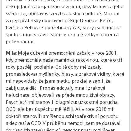
děkuji Janě za organizaci a vedení, díky Mílovi za jeho
svědectví, obětavost a vytrvalost v modlitbě, Miriam
za její přátelský doprovod, děkuji Denisce, Petře,
Evičce a Petrovi za požehnaný čas, který jsem mohla
spolu s nimi strávit. Stali se pro mě velkým darem a
požehnáním.
Míla:
Moje duševní onemocnění začalo v roce 2001,
kdy onemocněla naše maminka rakovinou, které o tři
roky později podlehla. Od té doby mě začaly
pronásledovat myšlenky, hlasy, a zrakové vidiny, které
mi napovídaly, že jsem matku proklel a zabil, že
zabiju své děti. Pronásledovaly mne i zrakové
halucinace, objevovali se přede mnou živé obrazy.
Psychiatři mi stanovili diagnózu: úzkostná porucha
OCD, ale bez úspěchu mě léčili. Až v roce 2018 mi
doktoři stanovili smíšenou schizoafektivní poruchu
s depresí a OCD. V průběhu nemoci jsem se dostával
do různých stavů vědomí, neschopnosti rozlišovat