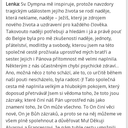
Lenka:
Sv. Dympna mě inspiruje, protože navzdory
tragickým událostem jejího života se rodí naděje,
která neklame, naděje – Ježíš, který je zdrojem
nového života a uzdravení pro každého člověka.
Takovouto naději potřebuji a hledám i já a právě pouť
do Belgie byla pro mě zkušeností naděje, jednoty,
přátelství, modlitby a svobody, kterou jsem na této
společné cestě prožívala uprostřed mých bratří a
sester. Jejich i Pánova přítomnost mě velmi naplnila.
Některým z nás účastněným chybí psychické zdraví…
Ano, možná něco z toho schází, ale to, co určitě během
naší pouti nescházelo, byla radost:-)! Tato společná
cesta mě naplnila velkým a hlubokým pokojem, který
doposud přetrvává! Jsem si vědoma toho, že toto jsou
zázraky, které činí náš Pán uprostřed nás jako
znamení toho, že On může všechno. To On činí věci
nové, On je Bůh zázraků, a proto se na něj můžeme ve
všem plně spolehnout a důvěřovat Mu! Děkuji
Alvarovi a Francescovi, že nám tuhle cestu umožnili,