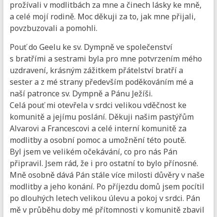
prožívali v modlitbách za mne a činech lásky ke mně,
a celé mojí rodině. Moc děkuji za to, jak mne přijali,
povzbuzovali a pomohli.
Pouť do Geelu ke sv. Dympně ve společenství
s bratřími a sestrami byla pro mne potvrzením mého
uzdravení, krásným zážitkem přátelství bratří a
sester a z mé strany především poděkováním mé a
naší patronce sv. Dympně a Pánu Ježíši.
Celá pouť mi otevřela v srdci velikou vděčnost ke
komunitě a jejímu poslání. Děkuji našim pastýřům
Alvarovi a Francescovi a celé interní komunitě za
modlitby a osobní pomoc a umožnění této poutě.
Byl jsem ve velikém očekávání, co pro nás Pán
připravil. Jsem rád, že i pro ostatní to bylo přínosné.
Mně osobně dává Pán stále více milosti důvěry v naše
modlitby a jeho konání. Po příjezdu domů jsem pocítil
po dlouhých letech velikou úlevu a pokoj v srdci. Pán
mě v průběhu doby mé přítomnosti v komunitě zbavil