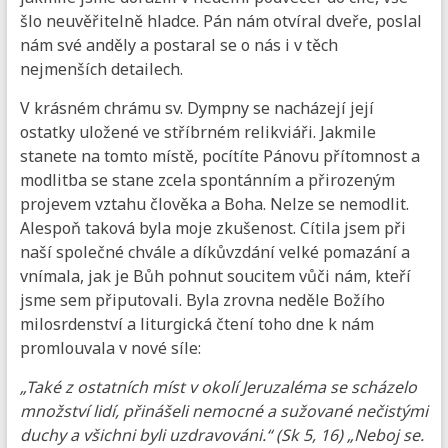
šlo neuvěřitelně hladce. Pán nám otvíral dveře, poslal
nám své anděly a postaral se o nás i v těch
nejmenších detailech.
V krásném chrámu sv. Dympny se nacházejí její
ostatky uložené ve stříbrném relikviáři. Jakmile
stanete na tomto místě, pocítíte Pánovu přítomnost a
modlitba se stane zcela spontánním a přirozeným
projevem vztahu člověka a Boha. Nelze se nemodlit.
Alespoň taková byla moje zkušenost. Cítila jsem při
naší společné chvále a díkůvzdání velké pomazání a
vnímala, jak je Bůh pohnut soucitem vůči nám, kteří
jsme sem připutovali. Byla zrovna neděle Božího
milosrdenství a liturgická čtení toho dne k nám
promlouvala v nové síle:
„Také z ostatních míst v okolí Jeruzaléma se scházelo
množství lidí, přinášeli nemocné a sužované nečistými
duchy a všichni byli uzdravováni.“ (Sk 5, 16) „Neboj se.