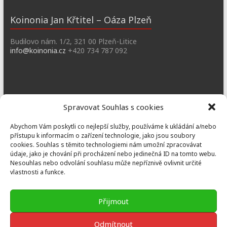
Koinonia Jan Křtitel – Oáza Plzeň
Budilovo nám. 1/2, 321 00 Plzeň-Litice
info@koinonia.cz
+420 734 787 092
Dobřany
Spravovat Souhlas s cookies
Náměstí T. G. M. 3, 334 41 Dobřany
Abychom Vám poskytli co nejlepší služby, používáme k ukládání a/nebo
dobrany@koinonia.cz
+420 733 741 190
přístupu k informacím o zařízení technologie, jako jsou soubory
cookies. Souhlas s těmito technologiemi nám umožní zpracovávat
údaje, jako je chování při procházení nebo jedinečná ID na tomto webu.
Nesouhlas nebo odvolání souhlasu může nepříznivě ovlivnit určité
vlastnosti a funkce.
Prusiny
Nebílovy 36, Nebílovy 332 04
Přijmout
prusiny@koinonia.cz
+420 605 232 788
Odmítnout