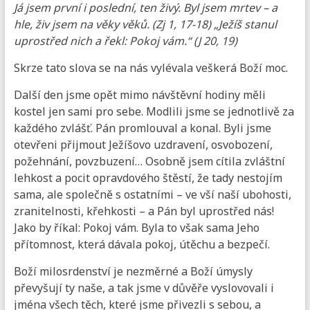
Já jsem první i poslední, ten živý. Byl jsem mrtev – a
hle, živ jsem na věky věků. (Zj 1, 17-18) „Ježíš stanul
uprostřed nich a řekl: Pokoj vám.“ (J 20, 19)
Skrze tato slova se na nás vylévala veškerá Boží moc.
Další den jsme opět mimo návštěvní hodiny měli
kostel jen sami pro sebe. Modlili jsme se jednotlivě za
každého zvlášť. Pán promlouval a konal. Byli jsme
otevřeni přijmout Ježíšovo uzdravení, osvobození,
požehnání, povzbuzení… Osobně jsem cítila zvláštní
lehkost a pocit opravdového štěstí, že tady nestojím
sama, ale společně s ostatními – ve vší naší ubohosti,
zranitelnosti, křehkosti – a Pán byl uprostřed nás!
Jako by říkal: Pokoj vám. Byla to však sama Jeho
přítomnost, která dávala pokoj, útěchu a bezpečí.
Boží milosrdenství je nezměrné a Boží úmysly
převyšují ty naše, a tak jsme v důvěře vyslovovali i
jména všech těch, které jsme přivezli s sebou, a