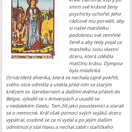
smrti své krásné ženy
psychicky ochořel. Jeho
rádcové mu poradili, aby
si našel manželku
podobnou své zemřelé
ženě a aby tedy pojal za
manželku svou vlastní
dceru, která zdědila
matčinu krásu. Dympna
byla mladinká
čtrnáctiletá dívenka, která se nechala tajně pokřtít,
svého otce odmítla a utekla před ním se starým
knězem sv. Gerebernem a dalšími dvěma přáteli do
Belgie, vylodili se v Antverpách a usadili se
v nedalekém Geelu. Tam žili jako poustevníci a starali
se o nemocné. Král však pomocí svých vojáků dceru
vypátral, osobně se za ní vydal a po jejím dalším
odmítnutí jí sťal hlavu a nechal zabít i stařičkého