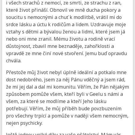
i všech strachů z nemocí, ze smrti, ze strachu z ran,
které život přináší. Obnovil ve mně ducha pokory a
soucitu s nemocnými a chuť k modlitbě, vrátil mi do
srdce lásku a úctu k rodičům a lidem. Uzdravuje moje
vztahy s dětmi a bývalou ženou a lidmi, které jsem já
nebo oni mne zranil. Mému životu a rodině vrací
důstojnost, zbavil mne beznaděje, zahořklosti a
vpravdě ze mne činí nové stvoření. Jemu buď opravdu
chvála.
Přestože můj život nebyl úplně ideální a potkalo mne
dost nedobrého, jsem za něj Pánu vděčný a jsem rád,
že mi jej dal a dal mi komunitu. Věřím, že Pán nějakým
způsobem pomůže všem, kteří byli v Geelu s námi a
všem, za které se modlíme a kteří Jeho lásku
potřebují. Věřím, že můj příběh bude povzbuzením
pro všechny trpící a pomůže v naději všem nemocným,
nejen psychicky.
Ještě jednou velké díky za vaše přátelství. Mám vás