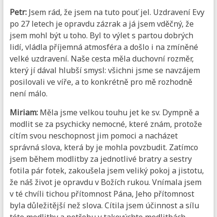
Petr:
Jsem rád, že jsem na tuto pouť jel. Uzdravení Evy
po 27 letech je opravdu zázrak a já jsem vděčný, že
jsem mohl být u toho. Byl to výlet s partou dobrých
lidí, vládla příjemná atmosféra a došlo i na zmíněné
velké uzdravení. Naše cesta měla duchovní rozměr,
který jí dával hlubší smysl: všichni jsme se navzájem
posilovali ve víře, a to konkrétně pro mě rozhodně
není málo.
Miriam:
Měla jsme velkou touhu jet ke sv. Dympně a
modlit se za psychicky nemocné, které znám, protože
cítím svou neschopnost jim pomoci a nacházet
správná slova, která by je mohla povzbudit. Zatímco
jsem během modlitby za jednotlivé bratry a sestry
fotila pár fotek, zakoušela jsem veliký pokoj a jistotu,
že náš život je opravdu v Božích rukou. Vnímala jsem
v té chvíli tichou přítomnost Pána, Jeho přítomnost
byla důležitější než slova. Cítila jsem účinnost a sílu
této modlitby a potřebu v takovýchto modlitbách