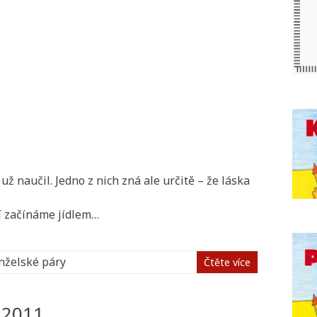
už naučil. Jedno z nich zná ale určitě – že láska
í začínáme jídlem…
želské páry
Čtěte více
 2011