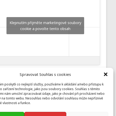
Klepnutím přijměte marketingové soubory
cookie a povolte tento obsah
Spravovat Souhlas s cookies
 poskytli co nejlepší služby, používáme k ukládání a/nebo přístupu k
Prusiny
o zařízení technologie, jako jsou soubory cookies. Souhlas s těmito
mi nám umožní zpracovávat údaje, jako je chování při procházení nebo
Nebílovy 36, Nebílovy 332 04
D na tomto webu. Nesouhlas nebo odvolání souhlasu může nepříznivě
prusiny@koinonia.cz
+420 605 232 788
té vlastnosti a funkce.