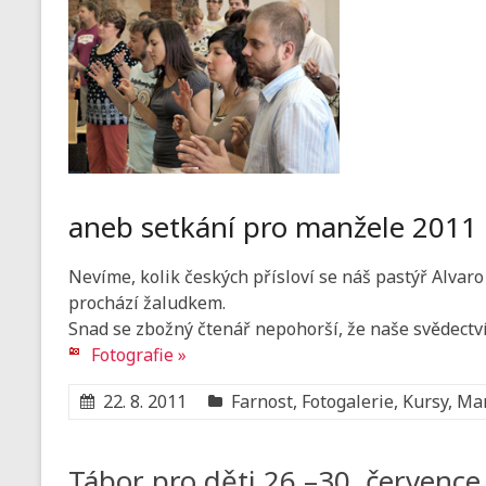
aneb setkání pro manžele 2011
Nevíme, kolik českých přísloví se náš pastýř Alvaro 
prochází žaludkem.
Snad se zbožný čtenář nepohorší, že naše svědectv
Fotografie »
22. 8. 2011
Farnost
,
Fotogalerie
,
Kursy
,
Man
Tábor pro děti 26.–30. července