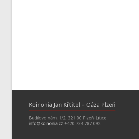
Koinonia Jan Křtitel – Oáza Plzeň
Budilovo nám. 1/2, 321 00 Plzeň-Litice
info@koinonia.cz
+420 734 787 092