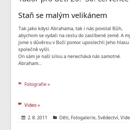
Staň se malým velikánem
Tak jako kdysi Abrahama, tak i nás povolal Bůh,
abychom se vydali na cestu do zaslíbené země. A m
jsme s důvěrou v Boží pomoc uposlechli Jeho hlasu
společně vyšli.
On sám je naší silou a nenechává nás samotné.
Abraham…
Fotografie »
Video »
2. 8. 2011
Děti
,
Fotogalerie
,
Svědectví
,
Vid