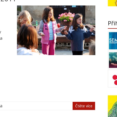
Při
y
 a
ea
Čtěte více