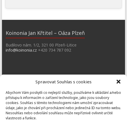
Koinonia Jan Křtitel – Oáza Plzeň
Budilovo nám. 1/2, 321 00 Plzeň-Litice
info@koinonia.cz
+420 734 787 092
Dobřany
Spravovat Souhlas s cookies
Náměstí T. G. M. 3, 334 41 Dobřany
Abychom Vám poskytli co nejlepší služby, používáme k ukládání a/nebo
dobrany@koinonia.cz
+420 733 741 190
přístupu k informacím o zařízení technologie, jako jsou soubory
cookies. Souhlas s těmito technologiemi nám umožní zpracovávat
údaje, jako je chování při procházení nebo jedinečná ID na tomto webu.
Nesouhlas nebo odvolání souhlasu může nepříznivě ovlivnit určité
vlastnosti a funkce.
Prusiny