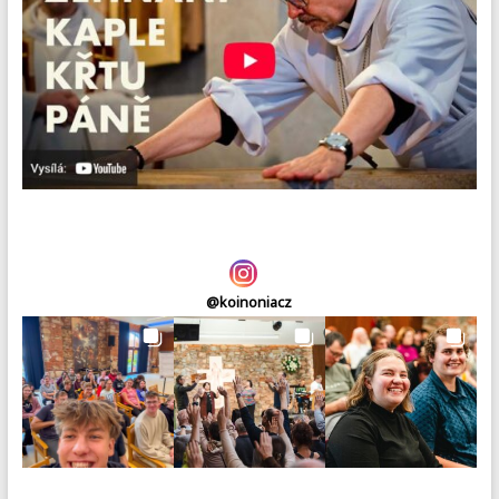
@
koinoniacz