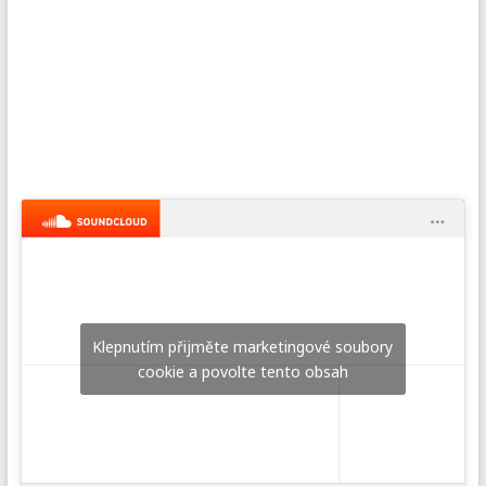
Klepnutím přijměte marketingové soubory
cookie a povolte tento obsah