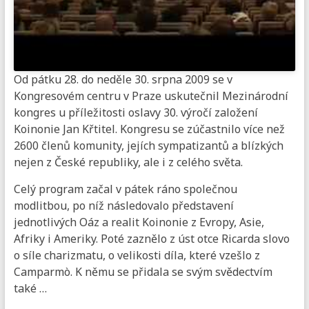
Od pátku 28. do neděle 30. srpna 2009 se v
Kongresovém centru v Praze uskutečnil Mezinárodní
kongres u příležitosti oslavy 30. výročí založení
Koinonie Jan Křtitel. Kongresu se zúčastnilo více než
2600 členů komunity, jejích sympatizantů a blízkých
nejen z České republiky, ale i z celého světa.
Celý program začal v pátek ráno společnou
modlitbou, po níž následovalo představení
jednotlivých Oáz a realit Koinonie z Evropy, Asie,
Afriky i Ameriky. Poté zaznělo z úst otce Ricarda slovo
o síle charizmatu, o velikosti díla, které vzešlo z
Camparmò. K němu se přidala se svým svědectvím
také …