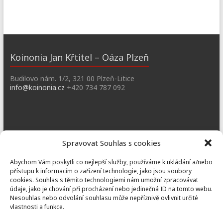
Koinonia Jan Křtitel – Oáza Plzeň
Budilovo nám. 1/2, 321 00 Plzeň-Litice
info@koinonia.cz
+420 734 787 092
Dobřany
Spravovat Souhlas s cookies
Náměstí T. G. M. 3, 334 41 Dobřany
Abychom Vám poskytli co nejlepší služby, používáme k ukládání a/nebo
dobrany@koinonia.cz
+420 733 741 190
přístupu k informacím o zařízení technologie, jako jsou soubory
cookies. Souhlas s těmito technologiemi nám umožní zpracovávat
údaje, jako je chování při procházení nebo jedinečná ID na tomto webu.
Nesouhlas nebo odvolání souhlasu může nepříznivě ovlivnit určité
vlastnosti a funkce.
Prusiny