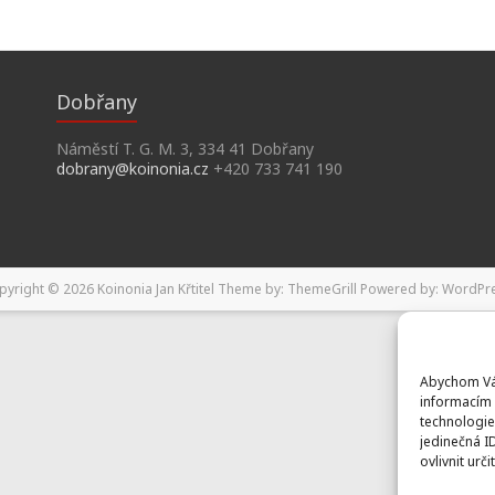
Dobřany
Náměstí T. G. M. 3, 334 41 Dobřany
dobrany@koinonia.cz
+420 733 741 190
pyright © 2026
Koinonia Jan Křtitel
Theme by:
ThemeGrill
Powered by:
WordPr
Abychom Vám
informacím 
technologie
jedinečná I
ovlivnit urči