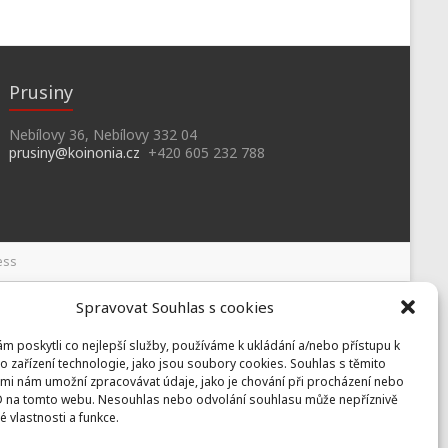
Prusiny
Nebílovy 36, Nebílovy 332 04
prusiny@koinonia.cz
+420 605 232 788
ess
Spravovat Souhlas s cookies
 poskytli co nejlepší služby, používáme k ukládání a/nebo přístupu k
o zařízení technologie, jako jsou soubory cookies. Souhlas s těmito
mi nám umožní zpracovávat údaje, jako je chování při procházení nebo
D na tomto webu. Nesouhlas nebo odvolání souhlasu může nepříznivě
té vlastnosti a funkce.