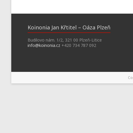
Koinonia Jan Křtitel – Oáza Plzeň
Budilovo nám. 1/2, 321 00 Plzeň-Litice
info@koinonia.cz
+420 734 787 092
Co