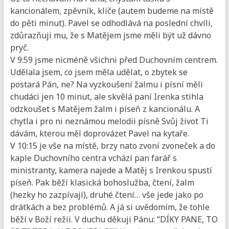
kancionálem, zpěvník, klíče (autem budeme na místě
do pěti minut). Pavel se odhodlává na poslední chvíli,
zdůrazňuji mu, že s Matějem jsme měli být už dávno
pryč.
V 9:59 jsme nicméně všichni před Duchovním centrem.
Udělala jsem, co jsem měla udělat, o zbytek se
postará Pán, ne? Na vyzkoušení žalmu i písní měli
chudáci jen 10 minut, ale skvělá paní Irenka stihla
odzkoušet s Matějem žalm i píseň z kancionálu. A
chytla i pro ni neznámou melodii písně Svůj život Ti
dávám, kterou měl doprovázet Pavel na kytaře.
V 10:15 je vše na místě, brzy nato zvoní zvoneček a do
kaple Duchovního centra vchází pan farář s
ministranty, kamera najede a Matěj s Irenkou spustí
píseň. Pak běží klasická bohoslužba, čtení, žalm
(hezky ho zazpívají), druhé čtení… vše jede jako po
drátkách a bez problémů. A já si uvědomím, že tohle
běží v Boží režii. V duchu děkuji Pánu: “DÍKY PANE, TO