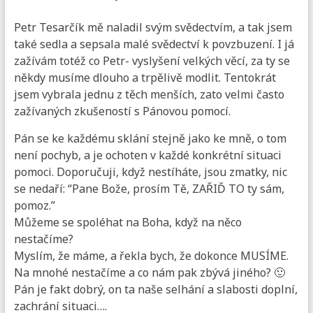
Petr Tesarčík mě naladil svým svědectvím, a tak jsem
také sedla a sepsala malé svědectví k povzbuzení. I já
zažívám totéž co Petr- vyslyšení velkých věcí, za ty se
někdy musíme dlouho a trpělivě modlit. Tentokrát
jsem vybrala jednu z těch menších, zato velmi často
zažívaných zkušeností s Pánovou pomocí.
Pán se ke každému sklání stejně jako ke mně, o tom
není pochyb, a je ochoten v každé konkrétní situaci
pomoci. Doporučuji, když nestíháte, jsou zmatky, nic
se nedaří: “Pane Bože, prosím Tě, ZAŘIĎ TO ty sám,
pomoz.”
Můžeme se spoléhat na Boha, když na něco
nestačíme?
Myslím, že máme, a řekla bych, že dokonce MUSÍME.
Na mnohé nestačíme a co nám pak zbývá jiného? 🙂
Pán je fakt dobrý, on ta naše selhání a slabosti doplní,
zachrání situaci….