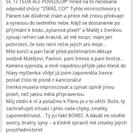
SE TI TEDA ALE POVEDLO!!!” Hned na to nečekaná
odpověď shůry: “ZÍRÁŠ, CO?” Tyhle minirozhovory s
Pánem tak důvěrně znám a přece mě znovu překvapí
a vynesou do sedmého nebe. Když se dostaneme po
přijímání k bodu „kytarová píseň“ a Matěj s Irenkou
zpívají refrén tak krásně, až mě mrazí, mám jen
potvrzení, že toto není režie jejich ani moje…
Mše končí a pan farář před požehnáním děkuje
osobně Matějovi, Pavlovi, paní Irence a paní Aničce…
Kamera vypnuta, a mně najednou přijde jako blesk do
hlavy myšlenka: vždyť já jsem zapomněla Irence
poslat číslo té písně z kancionálu!
Irenka musela improvizovat a zpívat úplně jinou
píseň, než jakou měla připravenou.
Můj obdiv k ní a potažmo k Pánu je o to větší. Bože, ty
zachraňuješ situaci i přes naše chyby, zmatky,
zapomnětlivost… Ty jsi fakt BOREC. A dáváš mi skvělé
sestry, bratry, syny – a klidně spravíš mé zmatky jejich
prostřednictvím!