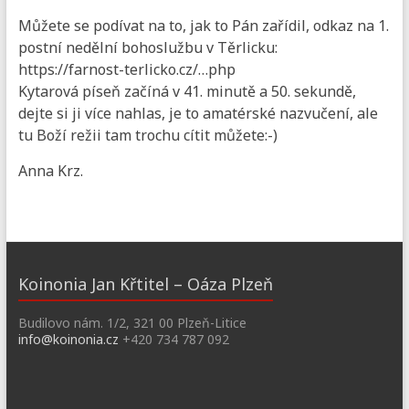
Můžete se podívat na to, jak to Pán zařídil, odkaz na 1.
postní nedělní bohoslužbu v Těrlicku:
https://farnost-terlicko.cz/…php
Kytarová píseň začíná v 41. minutě a 50. sekundě,
dejte si ji více nahlas, je to amatérské nazvučení, ale
tu Boží režii tam trochu cítit můžete:-)
Anna Krz.
Koinonia Jan Křtitel – Oáza Plzeň
Budilovo nám. 1/2, 321 00 Plzeň-Litice
info@koinonia.cz
+420 734 787 092