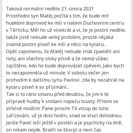
Taková normální neděle 21. února 2021
Prostřední syn Matěj počítá s tím, že bude mít
hudební doprovod ke mši v našem Duchovním centru
v Těrlicku. Měl ho už vícekrát a ví, že je postní neděle,
takže jistě nebude velký problém, prostě nějaká
známá postní píseň ke mši a něco na kytaru…
Opět zapomenu, že Matěj nebude znát zpaměti ani
noty, ani všechny sloky písně a že nemá vůbec
zajištěno, kdo ho bude doprovázet zpěvem. Jako bych
to nezapomněla už minule. V sobotu večer jen
prohodím k dalšímu synu Pavlovi, zda by nezahrál na
kytaru píseň k sv. přijímání…
Tak si to ráno vstanu před devátou, že jim k té
přípravě hudby k snídani napeču tousty. Přitom se
střelně modlím: Pane prosím Tě vstup do toho
zařizování, už je dost hodin, snad se kluci dohodnou.
Jenže Pavel leží ještě v posteli a je psychicky na dně,
on nikam nejde. Bratři se škorpí a není čas