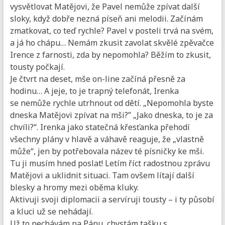
vysvětlovat Matějovi, že Pavel nemůže zpívat další
sloky, když dobře nezná píseň ani melodii. Začínám
zmatkovat, co teď rychle? Pavel v posteli trvá na svém,
a já ho chápu… Nemám zkusit zavolat skvělé zpěvačce
Irence z farnosti, zda by nepomohla? Běžím to zkusit,
tousty počkají.
Je čtvrt na deset, mše on-line začíná přesně za
hodinu… A jeje, to je trapný telefonát, Irenka
se nemůže rychle utrhnout od dětí. „Nepomohla byste
dneska Matějovi zpívat na mši?” „Jako dneska, to je za
chvíli?“. Irenka jako statečná křesťanka přehodí
všechny plány v hlavě a váhavě reaguje, že „vlastně
může“, jen by potřebovala název té písničky ke mši.
Tu ji musím hned poslat! Letím říct radostnou zprávu
Matějovi a uklidnit situaci. Tam ovšem lítají další
blesky a hromy mezi oběma kluky.
Aktivuji svoji diplomacii a servíruji tousty – i ty působí
a kluci už se nehádají.
Už to nechávám na Pánu, chystám tašku s