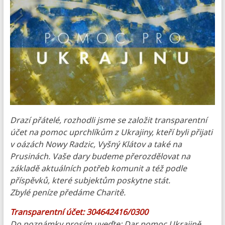
Drazí přátelé, rozhodli jsme se založit transparentní
účet na pomoc uprchlíkům z Ukrajiny, kteří byli přijati
v oázách Nowy Radzic, Vyšný Klátov a také na
Prusinách. Vaše dary budeme přerozdělovat na
základě aktuálních potřeb komunit a též podle
příspěvků, které subjektům poskytne stát.
Zbylé peníze předáme Charitě.
Transparentní účet: 304642416/0300
Do poznámky prosím uveďte: Dar pomoc Ukrajině