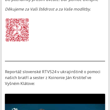
Děkujeme za Vaši štědrost a za Vaše modlitby.
Reportáž slovenské RTVS24 v ukrajinštině o pomoci
našich bratří a sester z Koinonie Ján Krstiteľ ve
Vyšném Klátove: