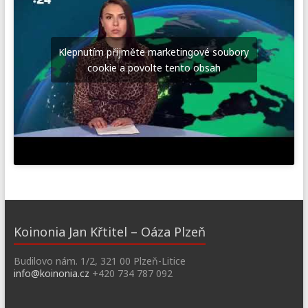
Klepnutím přijměte marketingové soubory
cookie a povolte tento obsah
Koinonia Jan Křtitel – Oáza Plzeň
Budilovo nám. 1/2, 321 00 Plzeň-Litice
info@koinonia.cz
+420 734 787 092